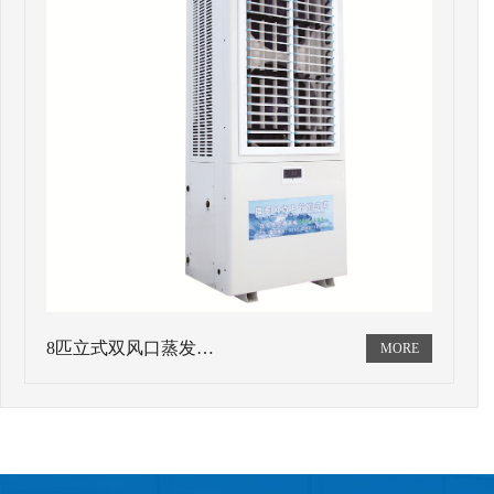
8匹立式双风口蒸发…