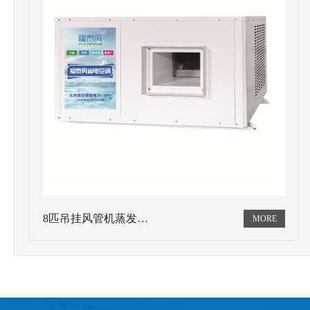
8匹吊挂风管机蒸发…