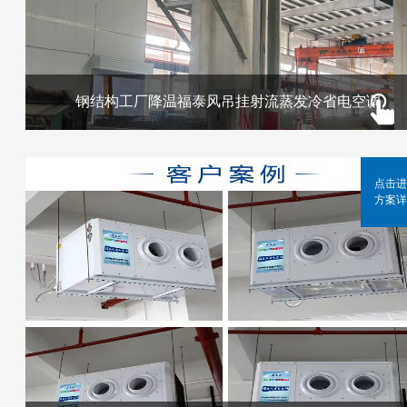
钢结构工厂降温福泰风吊挂射流蒸发冷省电空调
点击进
方案详