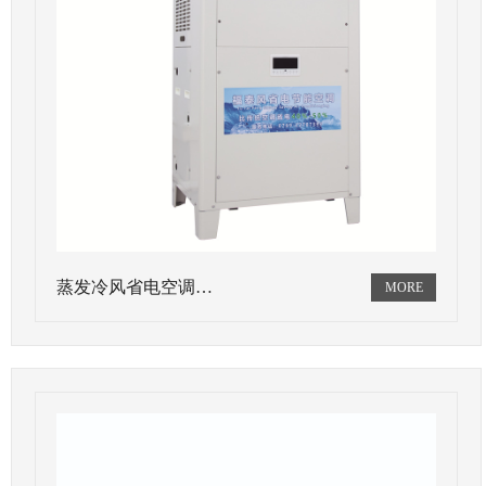
蒸发冷风省电空调…