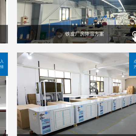
铁皮厂房降温方案
入
情