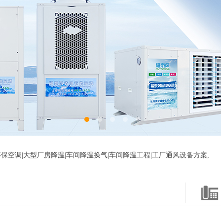
保空调|大型厂房降温|车间降温换气|车间降温工程|工厂通风设备方案,