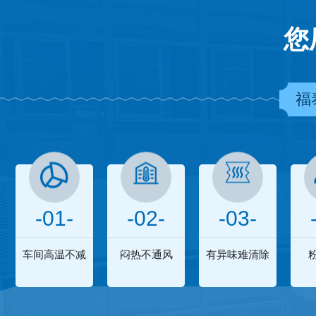
您
福
-01-
-02-
-03-
车间高温不减
闷热不通风
有异味难清除