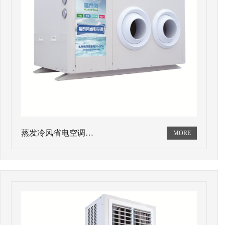
蒸发冷风省电空调…