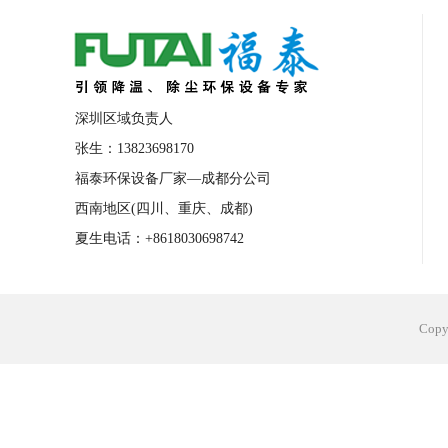
合肥工业省电空调安装
合肥蒸发冷省电
长沙工业省电空调安装
烟台工业省电空
台州工业省电空调安装
台州蒸发冷省电
深圳区域负责人
广州花都工业省电空调
肇庆工业省电空
张生：13823698170
福泰环保设备厂家—成都分公司
佛山工业省电空调
珠海工业省电空调
西南地区(四川、重庆、成都)
服饰车间降温
制衣车间降温
饰品车
夏生电话：+8618030698742
电子行业降温
塑胶行业降温
大型仓
江苏蒸发冷省电空调厂家
东莞工业省电
Cop
河南车间降温工程
湖北注塑车间降温方
青海冷风机厂家
广州工业大吊扇价格
热熔胶车间降温
风机车间降温
广州