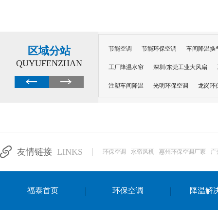
区域分站
节能空调
节能环保空调
车间降温换
QUYUFENZHAN
工厂降温水帘
深圳/东莞工业大风扇
注塑车间降温
光明环保空调
龙岗环
深圳横岗环保空调
深圳布吉环保空调
厂房降温
工厂降温
车间降温
车
惠州工厂降温
惠州博罗车间降温
工
友情链接
LINKS
环保空调
水帘风机
惠州环保空调厂家
广
东莞车间降温 厂房降温通风
蒸发冷省
景德镇蒸发冷空调厂
萍乡蒸发冷空调
福泰首页
环保空调
降温解
安徽蒸发冷省电空调
达州工业省电安装
江苏蒸发冷省电空调
南京工业省电空调