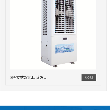
8匹立式双风口蒸发…