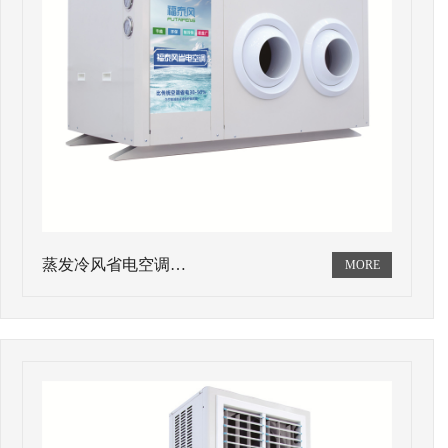
蒸发冷风省电空调…