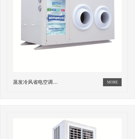
蒸发冷风省电空调…