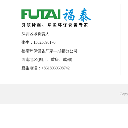
合肥工业省电空调安装
合肥蒸发冷省电
长沙工业省电空调安装
烟台工业省电空
台州工业省电空调安装
台州蒸发冷省电
深圳区域负责人
广州花都工业省电空调
肇庆工业省电空
张生：13823698170
福泰环保设备厂家—成都分公司
佛山工业省电空调
珠海工业省电空调
西南地区(四川、重庆、成都)
服饰车间降温
制衣车间降温
饰品车
夏生电话：+8618030698742
电子行业降温
塑胶行业降温
大型仓
江苏蒸发冷省电空调厂家
东莞工业省电
Cop
河南车间降温工程
湖北注塑车间降温方
青海冷风机厂家
广州工业大吊扇价格
热熔胶车间降温
风机车间降温
广州