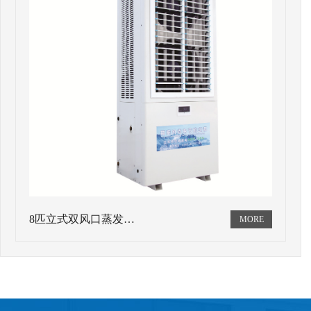
8匹立式双风口蒸发…