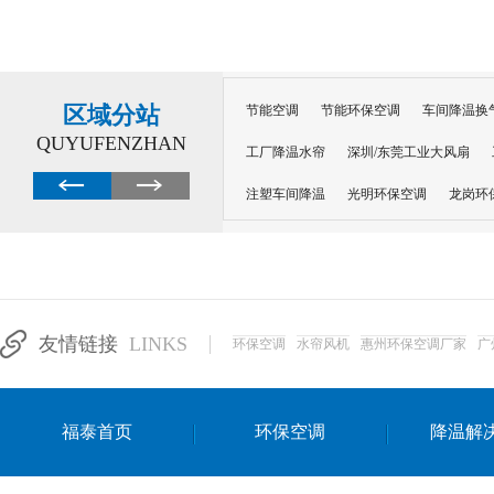
区域分站
节能空调
节能环保空调
车间降温换
QUYUFENZHAN
工厂降温水帘
深圳/东莞工业大风扇
注塑车间降温
光明环保空调
龙岗环
深圳横岗环保空调
深圳布吉环保空调
厂房降温
工厂降温
车间降温
车
惠州工厂降温
惠州博罗车间降温
工
友情链接
LINKS
环保空调
水帘风机
惠州环保空调厂家
广
东莞车间降温 厂房降温通风
蒸发冷省
景德镇蒸发冷空调厂
萍乡蒸发冷空调
福泰首页
环保空调
降温解
安徽蒸发冷省电空调
达州工业省电安装
江苏蒸发冷省电空调
南京工业省电空调