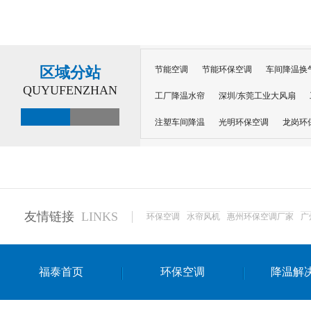
区域分站
节能空调
节能环保空调
车间降温换
QUYUFENZHAN
工厂降温水帘
深圳/东莞工业大风扇
注塑车间降温
光明环保空调
龙岗环
深圳横岗环保空调
深圳布吉环保空调
厂房降温
工厂降温
车间降温
车
惠州工厂降温
惠州博罗车间降温
工
友情链接
LINKS
环保空调
水帘风机
惠州环保空调厂家
广
东莞车间降温 厂房降温通风
蒸发冷省
景德镇蒸发冷空调厂
萍乡蒸发冷空调
福泰首页
环保空调
降温解
安徽蒸发冷省电空调
达州工业省电安装
江苏蒸发冷省电空调
南京工业省电空调