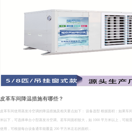
高温车间空调选型攻略！
夏季厂房降温设备种类繁多，负压风机、水帘、传统中央空调、工业节能空调等设
型时盲目跟风，导致降温效果不佳、能耗超标、设备适配性差等问题。想要选到合适
面积、结构、生产工况、降温需求与预算综合考量，精准匹配最优方案。 &...