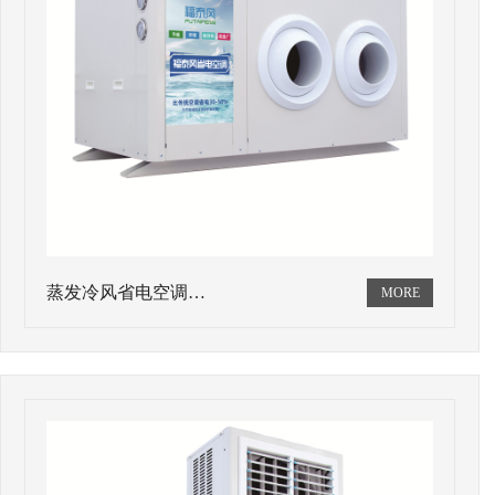
蒸发冷风省电空调…