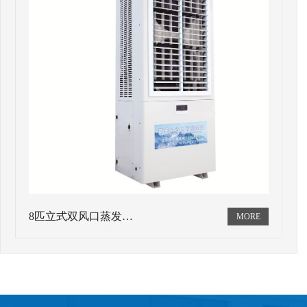
8匹立式双风口蒸发…