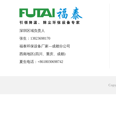
合肥工业省电空调安装
合肥蒸发冷省电
长沙工业省电空调安装
烟台工业省电空
台州工业省电空调安装
台州蒸发冷省电
深圳区域负责人
广州花都工业省电空调
肇庆工业省电空
张生：13823698170
福泰环保设备厂家—成都分公司
佛山工业省电空调
珠海工业省电空调
西南地区(四川、重庆、成都)
服饰车间降温
制衣车间降温
饰品车
夏生电话：+8618030698742
电子行业降温
塑胶行业降温
大型仓
江苏蒸发冷省电空调厂家
东莞工业省电
Cop
河南车间降温工程
湖北注塑车间降温方
青海冷风机厂家
广州工业大吊扇价格
热熔胶车间降温
风机车间降温
广州