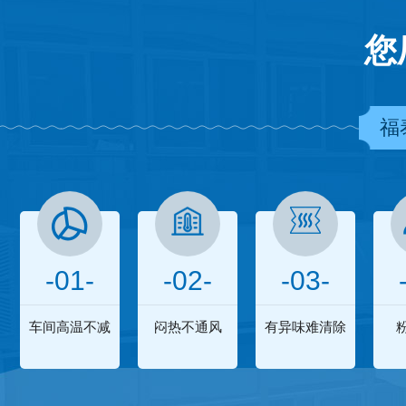
您
福
-01-
-02-
-03-
车间高温不减
闷热不通风
有异味难清除