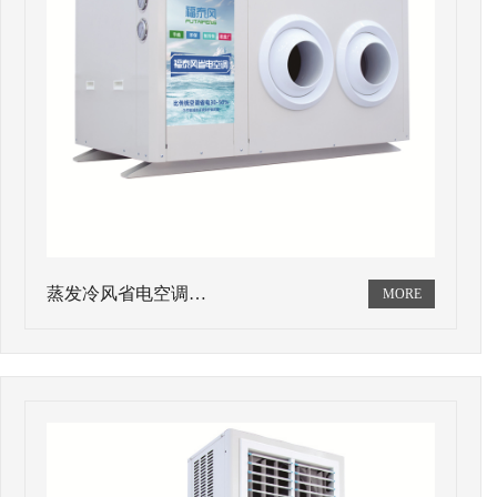
蒸发冷风省电空调…