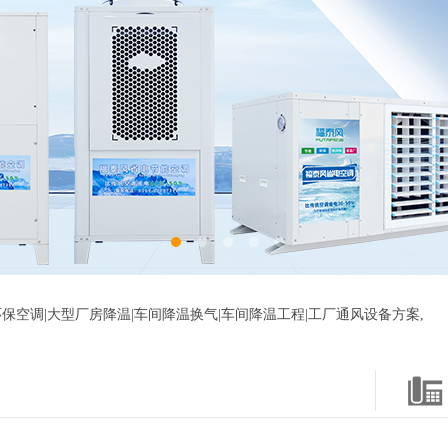
保空调|大型厂房降温|车间降温换气|车间降温工程|工厂通风设备方案,