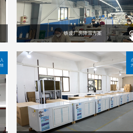
铁皮厂房降温方案
入
情