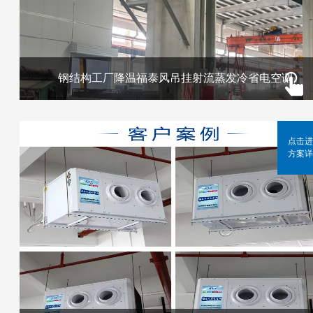
钢结构工厂降温福泰风吊挂射流蒸发冷省电空调
点击进
方案详