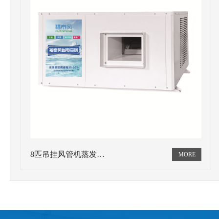
8匹吊挂风管机蒸发…