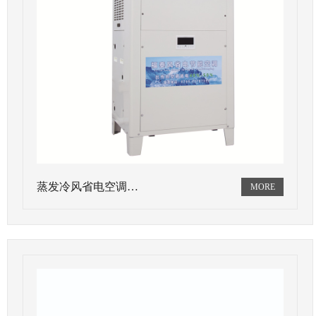
蒸发冷风省电空调…