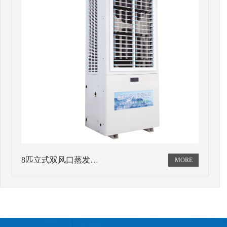
8匹立式双风口蒸发…