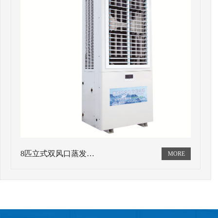
8匹立式双风口蒸发…