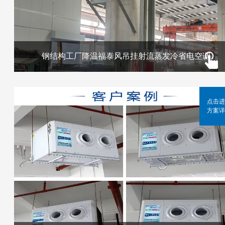
钢结构工厂降温福泰风吊挂射流蒸发冷省电空调
点击进
方案详