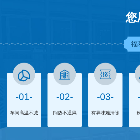
您
福
-01-
-02-
-03-
车间高温不减
闷热不通风
有异味难清除