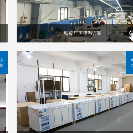
铁皮厂房降温方案
入
情