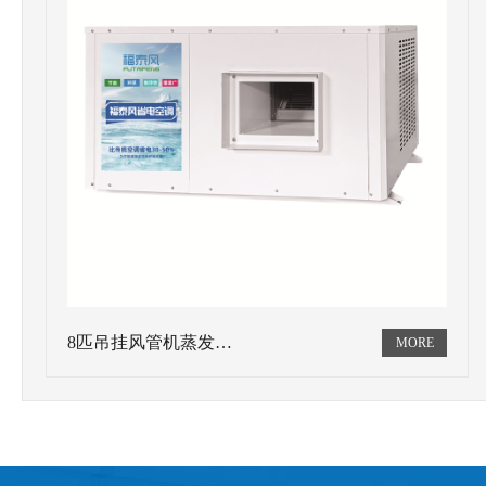
8匹吊挂风管机蒸发…