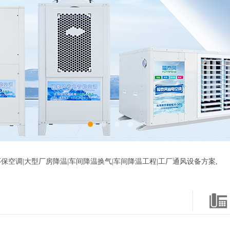
保空调|大型厂房降温|车间降温换气|车间降温工程|工厂通风设备方案,