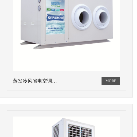
蒸发冷风省电空调…