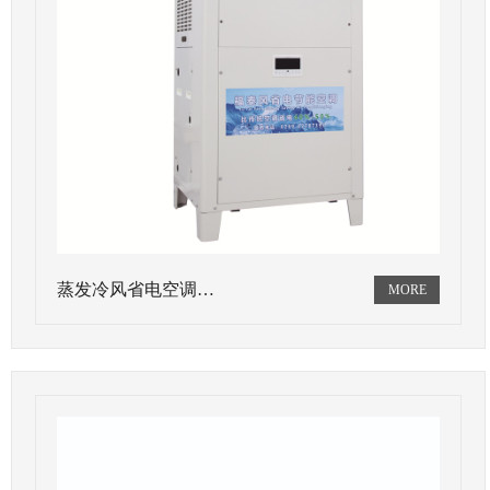
蒸发冷风省电空调…