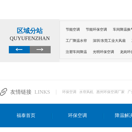
区域分站
节能空调
节能环保空调
车间降温换
QUYUFENZHAN
工厂降温水帘
深圳/东莞工业大风扇
注塑车间降温
光明环保空调
龙岗环
深圳横岗环保空调
深圳布吉环保空调
厂房降温
工厂降温
车间降温
车
惠州工厂降温
惠州博罗车间降温
工
友情链接
LINKS
环保空调
水帘风机
惠州环保空调厂家
广
东莞车间降温 厂房降温通风
蒸发冷省
景德镇蒸发冷空调厂
萍乡蒸发冷空调
福泰首页
环保空调
降温解
安徽蒸发冷省电空调
达州工业省电安装
江苏蒸发冷省电空调
南京工业省电空调