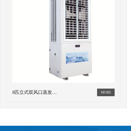
8匹立式双风口蒸发…