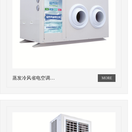
蒸发冷风省电空调…