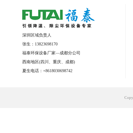
合肥工业省电空调安装
合肥蒸发冷省电
长沙工业省电空调安装
烟台工业省电空
台州工业省电空调安装
台州蒸发冷省电
深圳区域负责人
广州花都工业省电空调
肇庆工业省电空
张生：13823698170
福泰环保设备厂家—成都分公司
佛山工业省电空调
珠海工业省电空调
西南地区(四川、重庆、成都)
服饰车间降温
制衣车间降温
饰品车
夏生电话：+8618030698742
电子行业降温
塑胶行业降温
大型仓
江苏蒸发冷省电空调厂家
东莞工业省电
Cop
河南车间降温工程
湖北注塑车间降温方
青海冷风机厂家
广州工业大吊扇价格
热熔胶车间降温
风机车间降温
广州