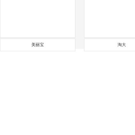
美丽宝
淘大
——
福
通风降温
沟通需求调研
免费上门实地勘察
方
COMMUNICATION
FREE SITE SURVEY
DE