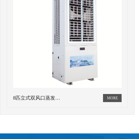
8匹立式双风口蒸发…