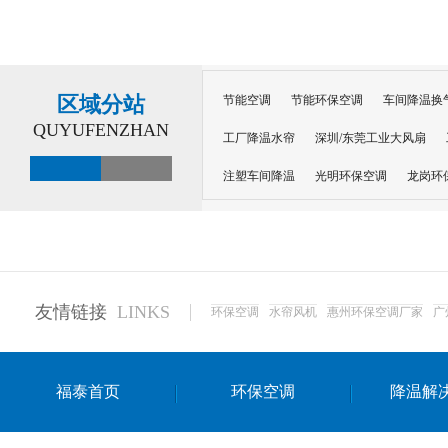
区域分站
节能空调
节能环保空调
车间降温换
QUYUFENZHAN
工厂降温水帘
深圳/东莞工业大风扇
注塑车间降温
光明环保空调
龙岗环
深圳横岗环保空调
深圳布吉环保空调
厂房降温
工厂降温
车间降温
车
惠州工厂降温
惠州博罗车间降温
工
友情链接
LINKS
环保空调
水帘风机
惠州环保空调厂家
广
东莞车间降温 厂房降温通风
蒸发冷省
景德镇蒸发冷空调厂
萍乡蒸发冷空调
福泰首页
环保空调
降温解
安徽蒸发冷省电空调
达州工业省电安装
江苏蒸发冷省电空调
南京工业省电空调