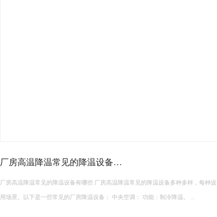
厂房高温降温常见的降温设备…
厂房高温降温常见的降温设备有哪些 厂房高温降温常见的降温设备多种多样，每种设备都有其独特的功能和适
用场景。以下是一些常见的厂房降温设备： 中央空调： 功能：制冷降温。 ...