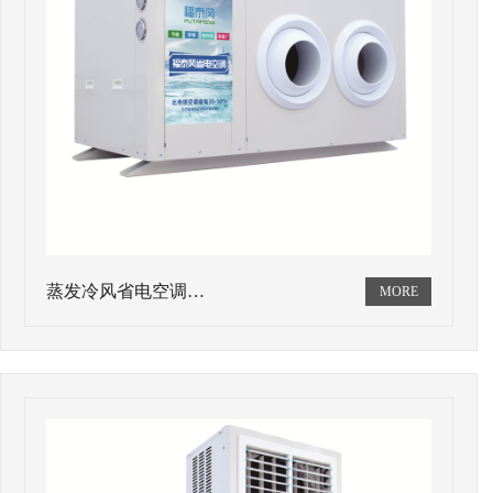
蒸发冷风省电空调…