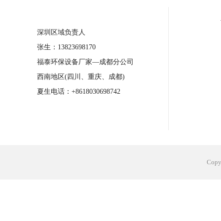
合肥工业省电空调安装
合肥蒸发冷省电
深圳区域负责人
长沙工业省电空调安装
烟台工业省电空
张生：13823698170
台州工业省电空调安装
台州蒸发冷省电
福泰环保设备厂家—成都分公司
广州花都工业省电空调
肇庆工业省电空
西南地区(四川、重庆、成都)
佛山工业省电空调
珠海工业省电空调
夏生电话：+8618030698742
服饰车间降温
制衣车间降温
饰品车
电子行业降温
塑胶行业降温
大型仓
江苏蒸发冷省电空调厂家
东莞工业省电
Cop
河南车间降温工程
湖北注塑车间降温方
青海冷风机厂家
广州工业大吊扇价格
热熔胶车间降温
风机车间降温
广州