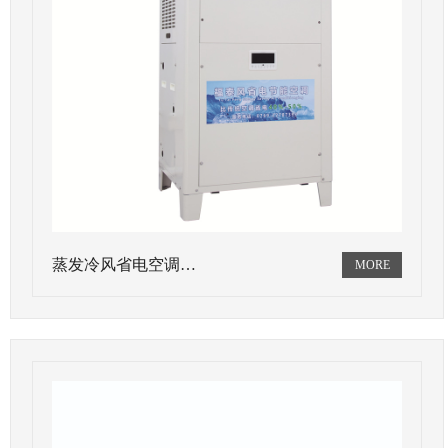
蒸发冷风省电空调…