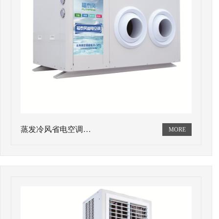
蒸发冷风省电空调…