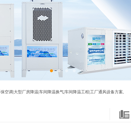
保空调|大型厂房降温|车间降温换气|车间降温工程|工厂通风设备方案,