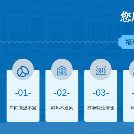
您
福
-01-
-02-
-03-
车间高温不减
闷热不通风
有异味难清除