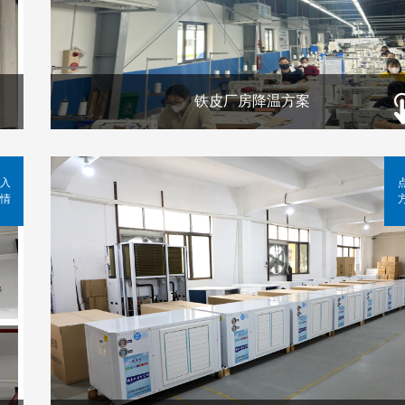
铁皮厂房降温方案
入
情