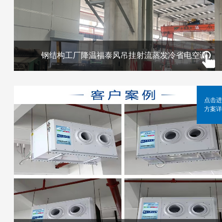
钢结构工厂降温福泰风吊挂射流蒸发冷省电空调
点击进
方案详