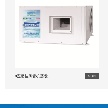
8匹吊挂风管机蒸发…