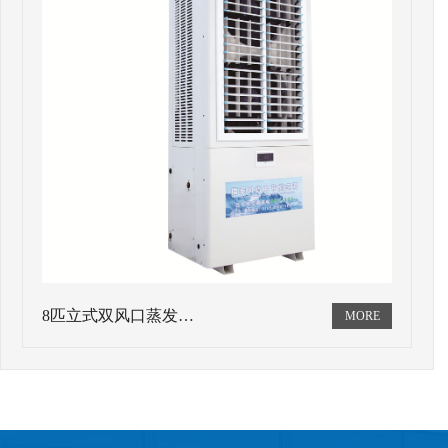
8匹立式双风口蒸发…