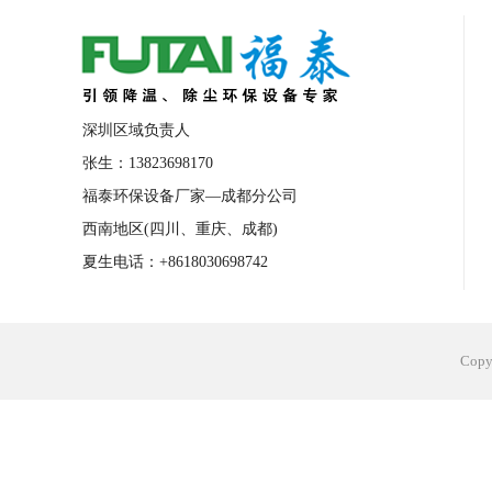
合肥工业省电空调安装
合肥蒸发冷省电
长沙工业省电空调安装
烟台工业省电空
台州工业省电空调安装
台州蒸发冷省电
深圳区域负责人
广州花都工业省电空调
肇庆工业省电空
张生：13823698170
福泰环保设备厂家—成都分公司
佛山工业省电空调
珠海工业省电空调
西南地区(四川、重庆、成都)
服饰车间降温
制衣车间降温
饰品车
夏生电话：+8618030698742
电子行业降温
塑胶行业降温
大型仓
江苏蒸发冷省电空调厂家
东莞工业省电
Cop
河南车间降温工程
湖北注塑车间降温方
青海冷风机厂家
广州工业大吊扇价格
热熔胶车间降温
风机车间降温
广州