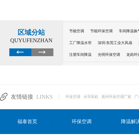
区域分站
节能空调
节能环保空调
车间降温换
QUYUFENZHAN
工厂降温水帘
深圳/东莞工业大风扇
注塑车间降温
光明环保空调
龙岗环
深圳横岗环保空调
深圳布吉环保空调
厂房降温
工厂降温
车间降温
车
惠州工厂降温
惠州博罗车间降温
工
友情链接
LINKS
环保空调
水帘风机
惠州环保空调厂家
广
东莞车间降温 厂房降温通风
蒸发冷省
景德镇蒸发冷空调厂
萍乡蒸发冷空调
福泰首页
环保空调
降温解
安徽蒸发冷省电空调
达州工业省电安装
江苏蒸发冷省电空调
南京工业省电空调