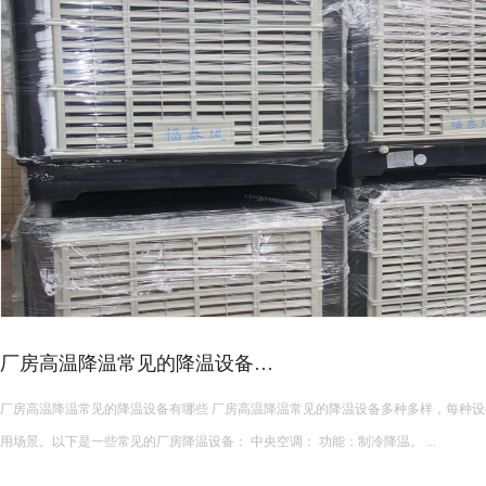
皮革车间降温措施有哪些？
皮革车间使用蒸发冷空调的降温措施及相关要点如下： 设备选型 根据面积：如果车间面积较小，如 200 平方
米以下，可选择单台小型蒸发冷空调。若车间面积较大，如 1000 平方米以上，可能
使用，可根据每台设备通常能覆盖 200 平方米左右的面积...