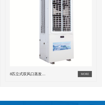
8匹立式双风口蒸发…