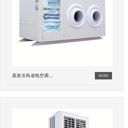
蒸发冷风省电空调…