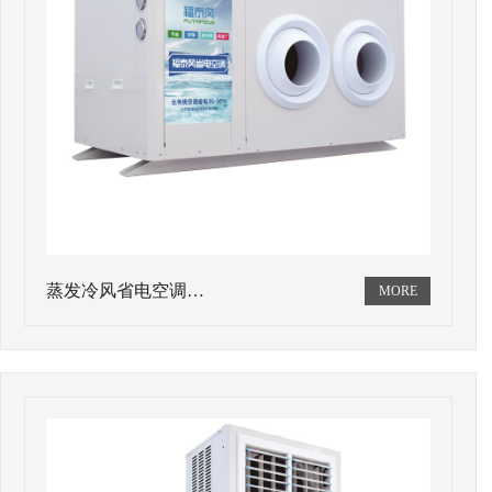
蒸发冷风省电空调…