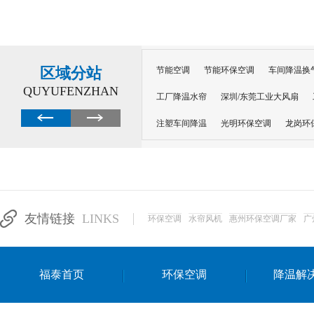
区域分站
节能空调
节能环保空调
车间降温换
QUYUFENZHAN
工厂降温水帘
深圳/东莞工业大风扇
注塑车间降温
光明环保空调
龙岗环
深圳横岗环保空调
深圳布吉环保空调
厂房降温
工厂降温
车间降温
车
惠州工厂降温
惠州博罗车间降温
工
友情链接
LINKS
环保空调
水帘风机
惠州环保空调厂家
广
东莞车间降温 厂房降温通风
蒸发冷省
景德镇蒸发冷空调厂
萍乡蒸发冷空调
福泰首页
环保空调
降温解
安徽蒸发冷省电空调
达州工业省电安装
江苏蒸发冷省电空调
南京工业省电空调