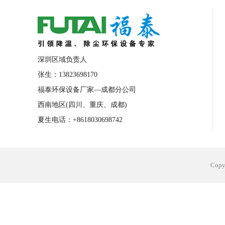
合肥工业省电空调安装
合肥蒸发冷省电
长沙工业省电空调安装
烟台工业省电空
台州工业省电空调安装
台州蒸发冷省电
深圳区域负责人
广州花都工业省电空调
肇庆工业省电空
张生：13823698170
福泰环保设备厂家—成都分公司
佛山工业省电空调
珠海工业省电空调
西南地区(四川、重庆、成都)
服饰车间降温
制衣车间降温
饰品车
夏生电话：+8618030698742
电子行业降温
塑胶行业降温
大型仓
江苏蒸发冷省电空调厂家
东莞工业省电
Cop
河南车间降温工程
湖北注塑车间降温方
青海冷风机厂家
广州工业大吊扇价格
热熔胶车间降温
风机车间降温
广州