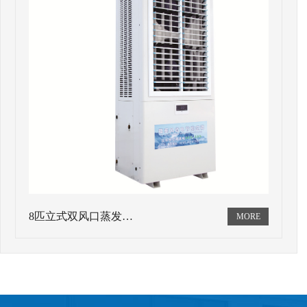
8匹立式双风口蒸发…