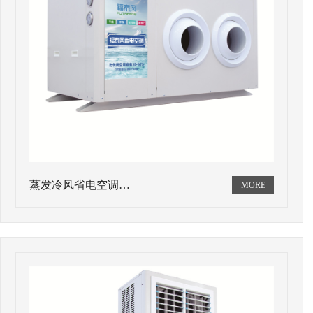
蒸发冷风省电空调…