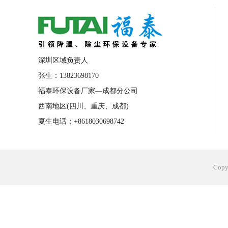
合肥工业省电空调安装
合肥蒸发冷省电
长沙工业省电空调安装
烟台工业省电空
台州工业省电空调安装
台州蒸发冷省电
深圳区域负责人
广州花都工业省电空调
肇庆工业省电空
张生：13823698170
福泰环保设备厂家—成都分公司
佛山工业省电空调
珠海工业省电空调
西南地区(四川、重庆、成都)
服饰车间降温
制衣车间降温
饰品车
夏生电话：+8618030698742
电子行业降温
塑胶行业降温
大型仓
江苏蒸发冷省电空调厂家
东莞工业省电
Cop
河南车间降温工程
湖北注塑车间降温方
青海冷风机厂家
广州工业大吊扇价格
热熔胶车间降温
风机车间降温
广州