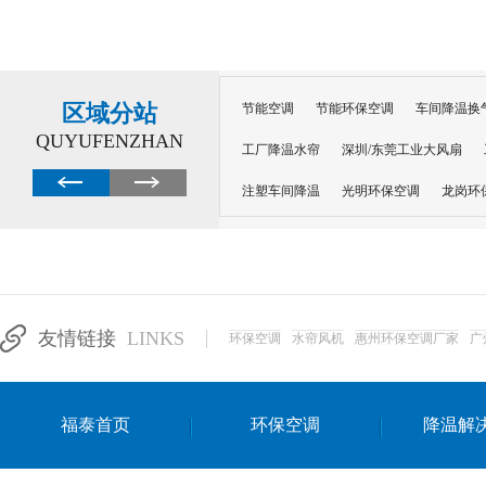
区域分站
节能空调
节能环保空调
车间降温换
QUYUFENZHAN
工厂降温水帘
深圳/东莞工业大风扇
注塑车间降温
光明环保空调
龙岗环
深圳横岗环保空调
深圳布吉环保空调
厂房降温
工厂降温
车间降温
车
惠州工厂降温
惠州博罗车间降温
工
友情链接
LINKS
环保空调
水帘风机
惠州环保空调厂家
广
东莞车间降温 厂房降温通风
蒸发冷省
景德镇蒸发冷空调厂
萍乡蒸发冷空调
福泰首页
环保空调
降温解
安徽蒸发冷省电空调
达州工业省电安装
江苏蒸发冷省电空调
南京工业省电空调