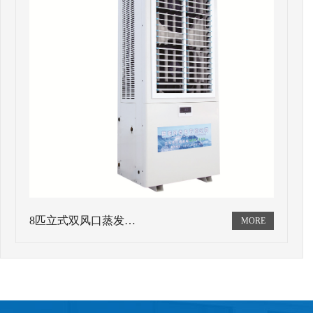
8匹立式双风口蒸发…