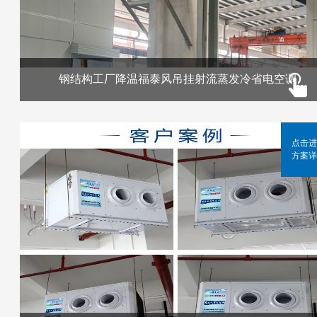
钢结构工厂降温福泰风吊挂射流蒸发冷省电空调
点击进
方案详