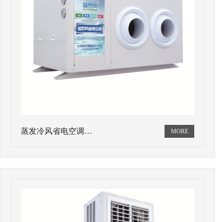
蒸发冷风省电空调…