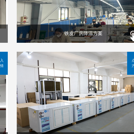
铁皮厂房降温方案
入
情