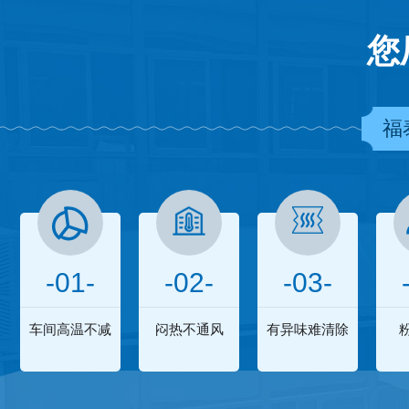
您
福
-01-
-02-
-03-
车间高温不减
闷热不通风
有异味难清除