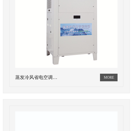
蒸发冷风省电空调…