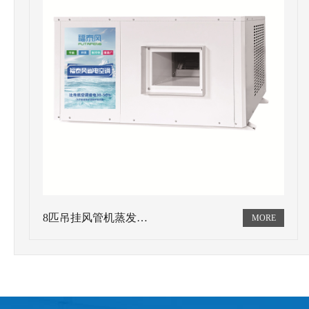
8匹吊挂风管机蒸发…