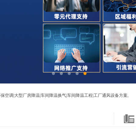
保空调|大型厂房降温|车间降温换气|车间降温工程|工厂通风设备方案,