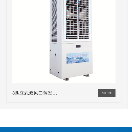
8匹立式双风口蒸发…