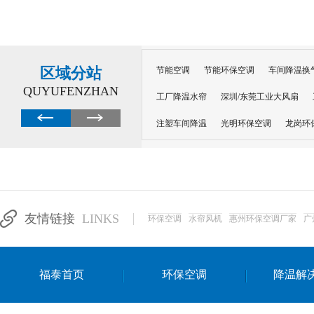
区域分站
节能空调
节能环保空调
车间降温换
QUYUFENZHAN
工厂降温水帘
深圳/东莞工业大风扇
注塑车间降温
光明环保空调
龙岗环
深圳横岗环保空调
深圳布吉环保空调
厂房降温
工厂降温
车间降温
车
惠州工厂降温
惠州博罗车间降温
工
友情链接
LINKS
环保空调
水帘风机
惠州环保空调厂家
广
东莞车间降温 厂房降温通风
蒸发冷省
景德镇蒸发冷空调厂
萍乡蒸发冷空调
福泰首页
环保空调
降温解
安徽蒸发冷省电空调
达州工业省电安装
江苏蒸发冷省电空调
南京工业省电空调