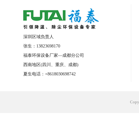
合肥工业省电空调安装
合肥蒸发冷省电
长沙工业省电空调安装
烟台工业省电空
台州工业省电空调安装
台州蒸发冷省电
深圳区域负责人
广州花都工业省电空调
肇庆工业省电空
张生：13823698170
福泰环保设备厂家—成都分公司
佛山工业省电空调
珠海工业省电空调
西南地区(四川、重庆、成都)
服饰车间降温
制衣车间降温
饰品车
夏生电话：+8618030698742
电子行业降温
塑胶行业降温
大型仓
江苏蒸发冷省电空调厂家
东莞工业省电
Cop
河南车间降温工程
湖北注塑车间降温方
青海冷风机厂家
广州工业大吊扇价格
热熔胶车间降温
风机车间降温
广州