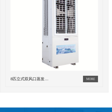
8匹立式双风口蒸发…