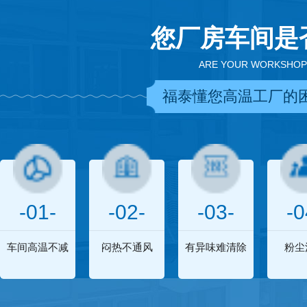
您厂房车间是
ARE YOUR WORKSHOP
福泰懂您高温工厂的
-01-
-02-
-03-
-0
车间高温不减
闷热不通风
有异味难清除
粉尘