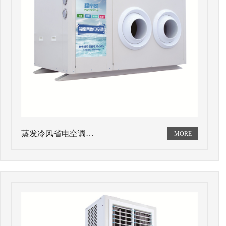
蒸发冷风省电空调…