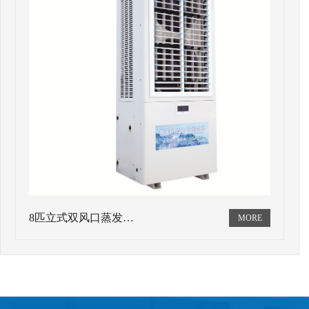
8匹立式双风口蒸发…