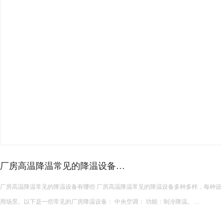
12
2025-
03
12
2025-
03
高发热车间降温攻略！
12
注塑、五金、锻造、焊接等高发热车间，是夏季降温的重
畅，室内温度常年居高不下，远超普通车间，工人作业燥热
2025-
03
发，增加维修成本。 &nbs...