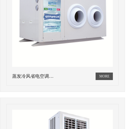
蒸发冷风省电空调…