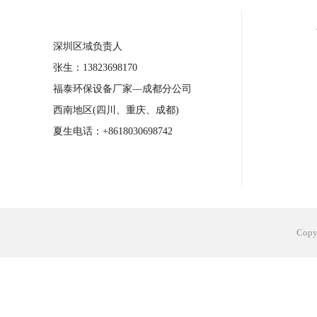
合肥工业省电空调安装
合肥蒸发冷省电
深圳区域负责人
长沙工业省电空调安装
烟台工业省电空
张生：13823698170
台州工业省电空调安装
台州蒸发冷省电
福泰环保设备厂家—成都分公司
广州花都工业省电空调
肇庆工业省电空
西南地区(四川、重庆、成都)
佛山工业省电空调
珠海工业省电空调
夏生电话：+8618030698742
服饰车间降温
制衣车间降温
饰品车
电子行业降温
塑胶行业降温
大型仓
江苏蒸发冷省电空调厂家
东莞工业省电
Cop
河南车间降温工程
湖北注塑车间降温方
青海冷风机厂家
广州工业大吊扇价格
热熔胶车间降温
风机车间降温
广州