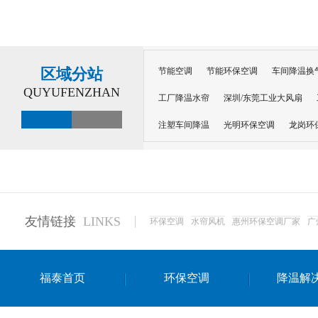
区域分站
节能空调
节能环保空调
车间降温换
QUYUFENZHAN
工厂降温水帘
深圳/东莞工业大风扇
注塑车间降温
光明环保空调
龙岗环
深圳横岗环保空调
深圳布吉环保空调
厂房降温
工厂降温
车间降温
车
惠州工厂降温
惠州博罗车间降温
工
友情链接
LINKS
环保空调
水帘风机
惠州环保空调厂家
广
东莞车间降温 厂房降温通风
蒸发冷省
景德镇蒸发冷空调厂
萍乡蒸发冷空调
福泰首页
环保空调
降温解
安徽蒸发冷省电空调
达州工业省电安装
江苏蒸发冷省电空调
南京工业省电空调