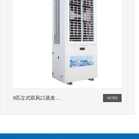
8匹立式双风口蒸发…