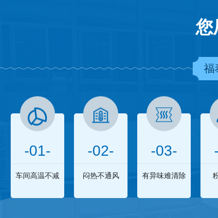
您
福
-01-
-02-
-03-
车间高温不减
闷热不通风
有异味难清除