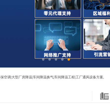
保空调|大型厂房降温|车间降温换气|车间降温工程|工厂通风设备方案,