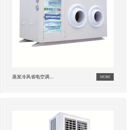
蒸发冷风省电空调…