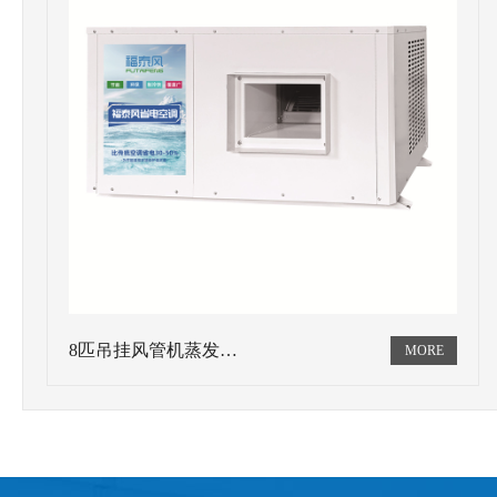
8匹吊挂风管机蒸发…