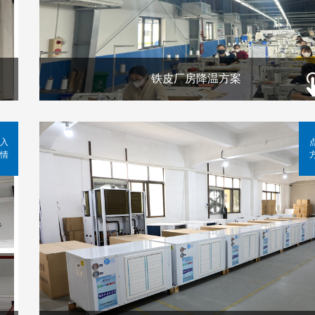
铁皮厂房降温方案
入
情