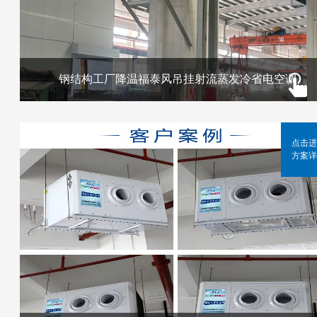
钢结构工厂降温福泰风吊挂射流蒸发冷省电空调
点击进
方案详