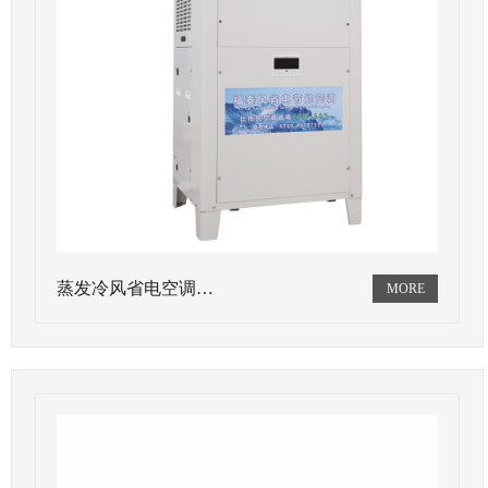
蒸发冷风省电空调…