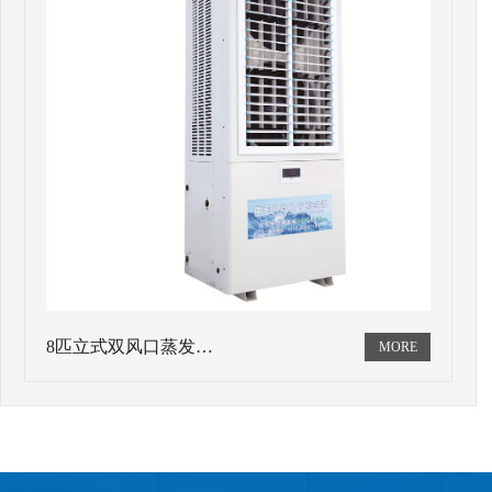
8匹立式双风口蒸发…