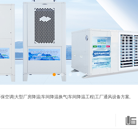
保空调|大型厂房降温|车间降温换气|车间降温工程|工厂通风设备方案,