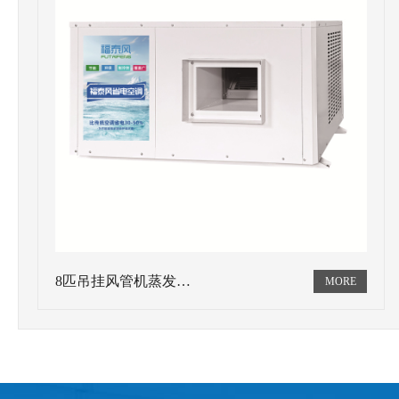
8匹吊挂风管机蒸发…