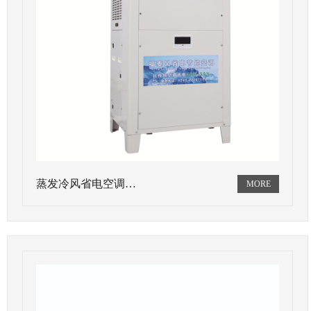
蒸发冷风省电空调…