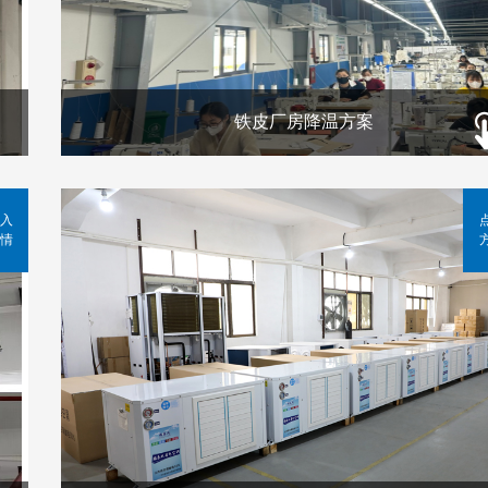
铁皮厂房降温方案
入
情