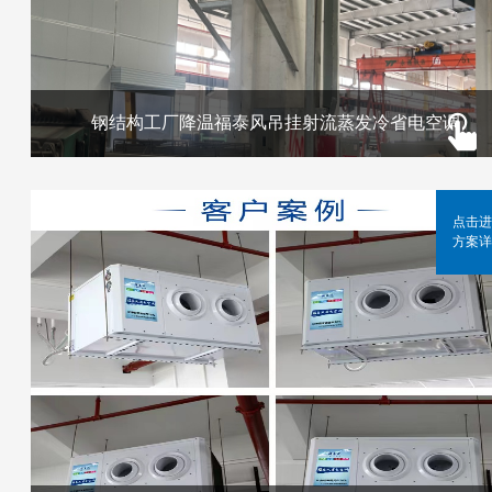
钢结构工厂降温福泰风吊挂射流蒸发冷省电空调
点击进
方案详