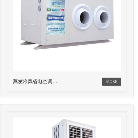
蒸发冷风省电空调…