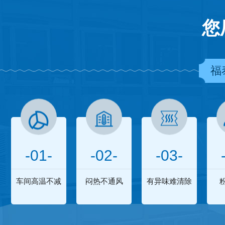
您
福
-01-
-02-
-03-
车间高温不减
闷热不通风
有异味难清除