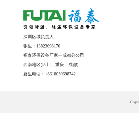
合肥工业省电空调安装
合肥蒸发冷省电
长沙工业省电空调安装
烟台工业省电空
台州工业省电空调安装
台州蒸发冷省电
深圳区域负责人
广州花都工业省电空调
肇庆工业省电空
张生：13823698170
福泰环保设备厂家—成都分公司
佛山工业省电空调
珠海工业省电空调
西南地区(四川、重庆、成都)
服饰车间降温
制衣车间降温
饰品车
夏生电话：+8618030698742
电子行业降温
塑胶行业降温
大型仓
江苏蒸发冷省电空调厂家
东莞工业省电
Cop
河南车间降温工程
湖北注塑车间降温方
青海冷风机厂家
广州工业大吊扇价格
热熔胶车间降温
风机车间降温
广州