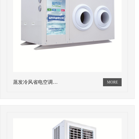
蒸发冷风省电空调…