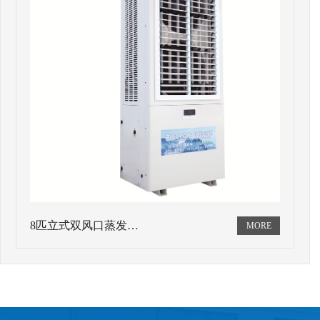
8匹立式双风口蒸发…