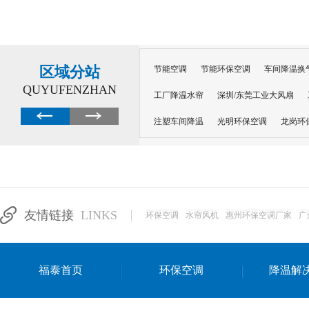
区域分站
节能空调
节能环保空调
车间降温换
QUYUFENZHAN
工厂降温水帘
深圳/东莞工业大风扇
注塑车间降温
光明环保空调
龙岗环
深圳横岗环保空调
深圳布吉环保空调
厂房降温
工厂降温
车间降温
车
惠州工厂降温
惠州博罗车间降温
工
友情链接
LINKS
环保空调
水帘风机
惠州环保空调厂家
广
东莞车间降温 厂房降温通风
蒸发冷省
景德镇蒸发冷空调厂
萍乡蒸发冷空调
福泰首页
环保空调
降温解
安徽蒸发冷省电空调
达州工业省电安装
江苏蒸发冷省电空调
南京工业省电空调