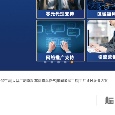
保空调|大型厂房降温|车间降温换气|车间降温工程|工厂通风设备方案,