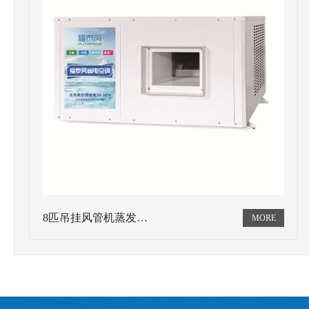
8匹吊挂风管机蒸发…