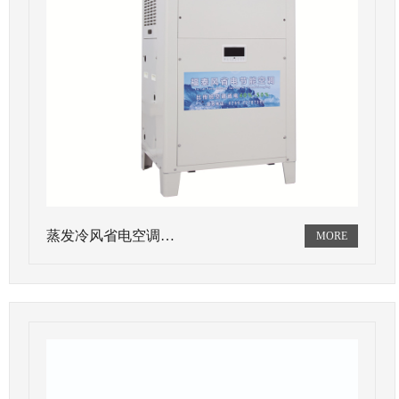
蒸发冷风省电空调…