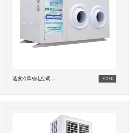
蒸发冷风省电空调…