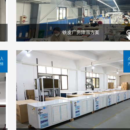
铁皮厂房降温方案
入
情