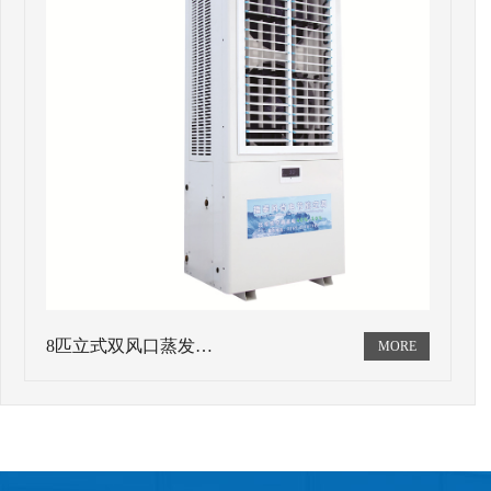
8匹立式双风口蒸发…