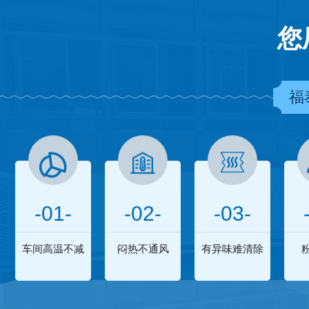
您
福
-01-
-02-
-03-
车间高温不减
闷热不通风
有异味难清除