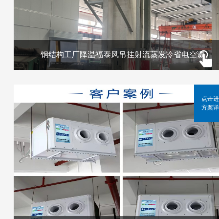
钢结构工厂降温福泰风吊挂射流蒸发冷省电空调
点击进
方案详