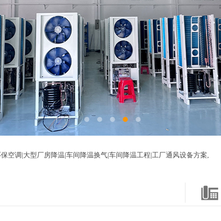
保空调|大型厂房降温|车间降温换气|车间降温工程|工厂通风设备方案,