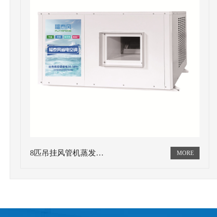
8匹吊挂风管机蒸发…