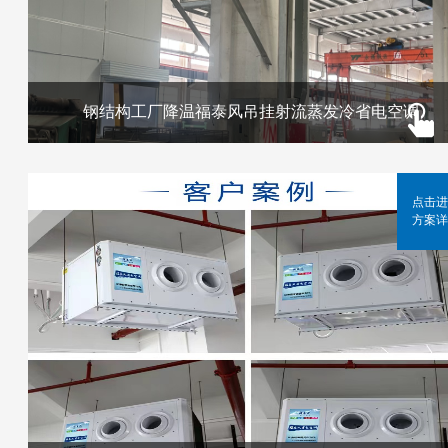
钢结构工厂降温福泰风吊挂射流蒸发冷省电空调
点击进
方案详