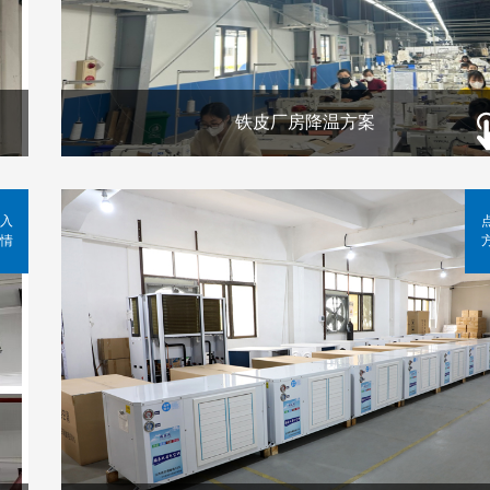
铁皮厂房降温方案
入
情