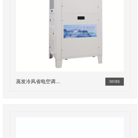
蒸发冷风省电空调…