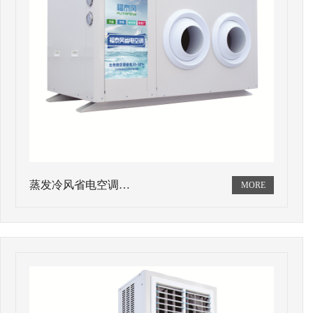
蒸发冷风省电空调…