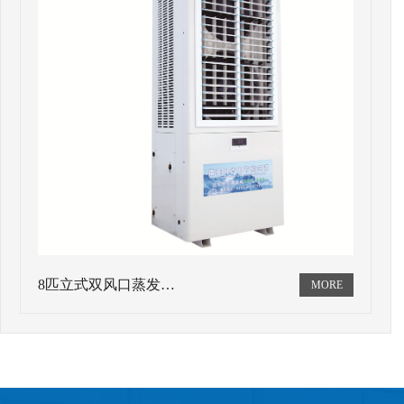
8匹立式双风口蒸发…