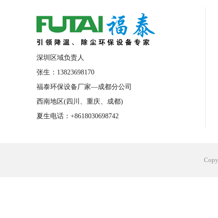
合肥工业省电空调安装
合肥蒸发冷省电
长沙工业省电空调安装
烟台工业省电空
台州工业省电空调安装
台州蒸发冷省电
深圳区域负责人
广州花都工业省电空调
肇庆工业省电空
张生：13823698170
福泰环保设备厂家—成都分公司
佛山工业省电空调
珠海工业省电空调
西南地区(四川、重庆、成都)
服饰车间降温
制衣车间降温
饰品车
夏生电话：+8618030698742
电子行业降温
塑胶行业降温
大型仓
江苏蒸发冷省电空调厂家
东莞工业省电
Cop
河南车间降温工程
湖北注塑车间降温方
青海冷风机厂家
广州工业大吊扇价格
热熔胶车间降温
风机车间降温
广州