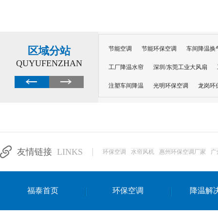
区域分站
节能空调
节能环保空调
车间降温换
QUYUFENZHAN
工厂降温水帘
深圳/东莞工业大风扇
注塑车间降温
光明环保空调
龙岗环
深圳横岗环保空调
深圳布吉环保空调
厂房降温
工厂降温
车间降温
车
惠州工厂降温
惠州博罗车间降温
工
友情链接
LINKS
环保空调
水帘风机
惠州环保空调厂家
广
东莞车间降温 厂房降温通风
蒸发冷省
景德镇蒸发冷空调厂
萍乡蒸发冷空调
福泰首页
环保空调
降温解
安徽蒸发冷省电空调
达州工业省电安装
江苏蒸发冷省电空调
南京工业省电空调