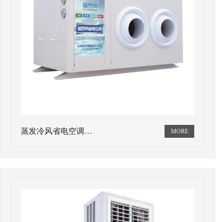
蒸发冷风省电空调…