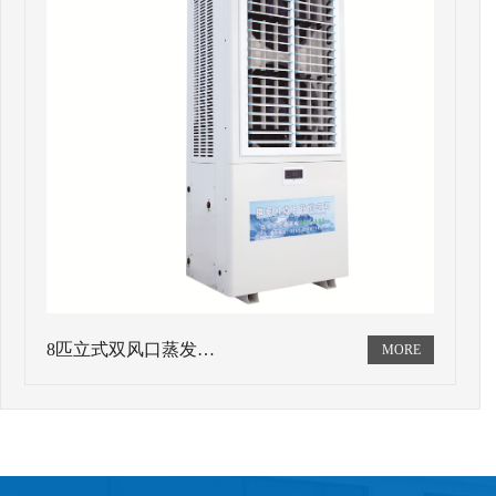
8匹立式双风口蒸发…