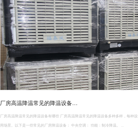
皮革车间降温措施有哪些？
皮革车间使用蒸发冷空调的降温措施及相关要点如下： 设备选型 根据面积：如果车间面积较小，如 200 平方
米以下，可选择单台小型蒸发冷空调。若车间面积较大，如 1000 平方米以上，可能
使用，可根据每台设备通常能覆盖 200 平方米左右的面积...