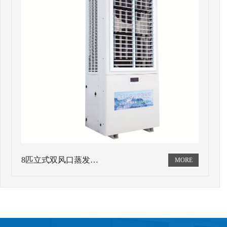
8匹立式双风口蒸发…