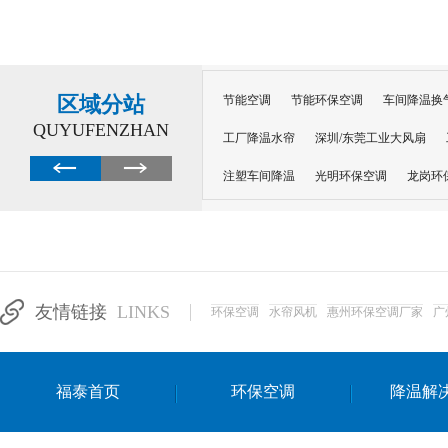
区域分站
节能空调
节能环保空调
车间降温换
QUYUFENZHAN
工厂降温水帘
深圳/东莞工业大风扇
注塑车间降温
光明环保空调
龙岗环
深圳横岗环保空调
深圳布吉环保空调
厂房降温
工厂降温
车间降温
车
惠州工厂降温
惠州博罗车间降温
工
友情链接
LINKS
环保空调
水帘风机
惠州环保空调厂家
广
东莞车间降温 厂房降温通风
蒸发冷省
景德镇蒸发冷空调厂
萍乡蒸发冷空调
福泰首页
环保空调
降温解
安徽蒸发冷省电空调
达州工业省电安装
江苏蒸发冷省电空调
南京工业省电空调