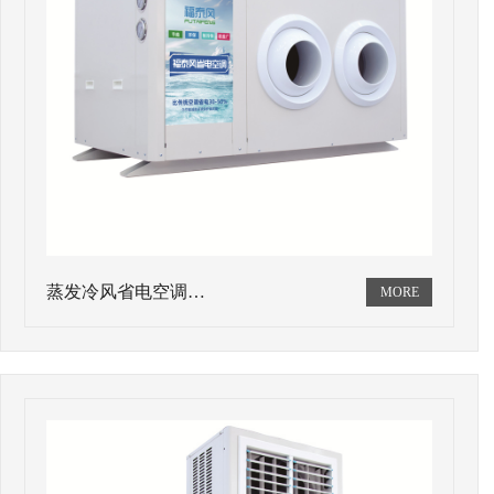
蒸发冷风省电空调…