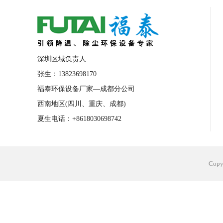
合肥工业省电空调安装
合肥蒸发冷省电
长沙工业省电空调安装
烟台工业省电空
台州工业省电空调安装
台州蒸发冷省电
深圳区域负责人
广州花都工业省电空调
肇庆工业省电空
张生：13823698170
福泰环保设备厂家—成都分公司
佛山工业省电空调
珠海工业省电空调
西南地区(四川、重庆、成都)
服饰车间降温
制衣车间降温
饰品车
夏生电话：+8618030698742
电子行业降温
塑胶行业降温
大型仓
江苏蒸发冷省电空调厂家
东莞工业省电
Cop
河南车间降温工程
湖北注塑车间降温方
青海冷风机厂家
广州工业大吊扇价格
热熔胶车间降温
风机车间降温
广州