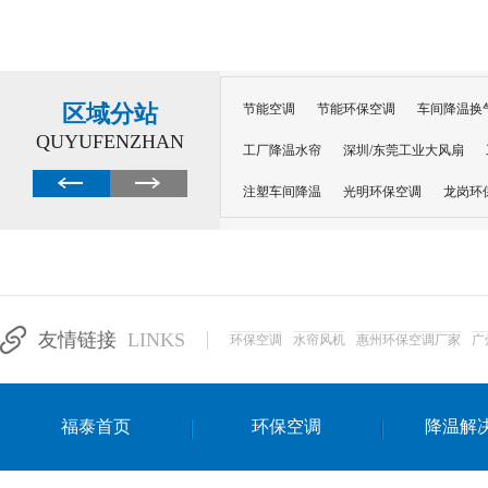
区域分站
节能空调
节能环保空调
车间降温换
QUYUFENZHAN
工厂降温水帘
深圳/东莞工业大风扇
注塑车间降温
光明环保空调
龙岗环
深圳横岗环保空调
深圳布吉环保空调
厂房降温
工厂降温
车间降温
车
惠州工厂降温
惠州博罗车间降温
工
友情链接
LINKS
环保空调
水帘风机
惠州环保空调厂家
广
东莞车间降温 厂房降温通风
蒸发冷省
景德镇蒸发冷空调厂
萍乡蒸发冷空调
福泰首页
环保空调
降温解
安徽蒸发冷省电空调
达州工业省电安装
江苏蒸发冷省电空调
南京工业省电空调