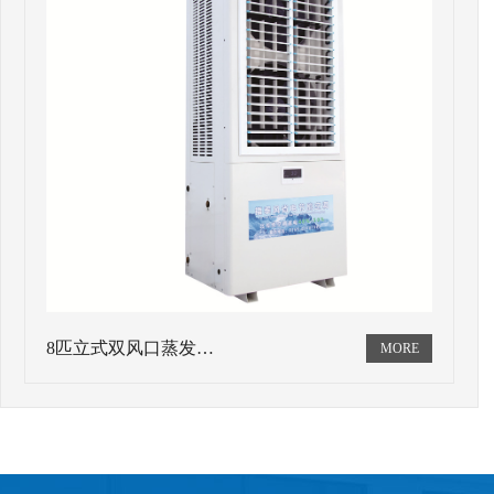
8匹立式双风口蒸发…