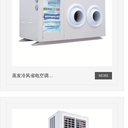
蒸发冷风省电空调…