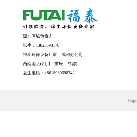
合肥工业省电空调安装
合肥蒸发冷省电
长沙工业省电空调安装
烟台工业省电空
台州工业省电空调安装
台州蒸发冷省电
深圳区域负责人
广州花都工业省电空调
肇庆工业省电空
张生：13823698170
福泰环保设备厂家—成都分公司
佛山工业省电空调
珠海工业省电空调
西南地区(四川、重庆、成都)
服饰车间降温
制衣车间降温
饰品车
夏生电话：+8618030698742
电子行业降温
塑胶行业降温
大型仓
江苏蒸发冷省电空调厂家
东莞工业省电
Cop
河南车间降温工程
湖北注塑车间降温方
青海冷风机厂家
广州工业大吊扇价格
热熔胶车间降温
风机车间降温
广州