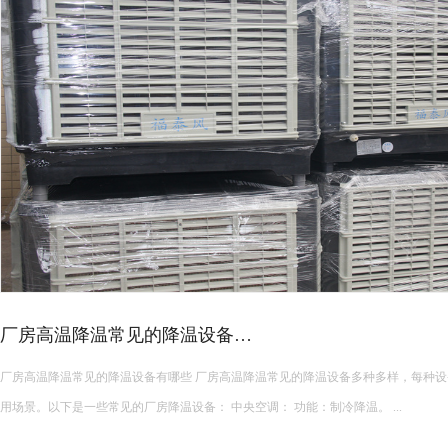
皮革车间降温措施有哪些？
皮革车间使用蒸发冷空调的降温措施及相关要点如下： 设备选型 根据面积：如果车间面积较小，如 200 平方
米以下，可选择单台小型蒸发冷空调。若车间面积较大，如 1000 平方米以上，可能
使用，可根据每台设备通常能覆盖 200 平方米左右的面积...