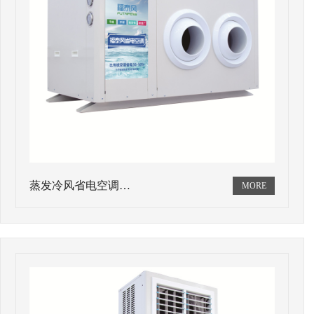
蒸发冷风省电空调…