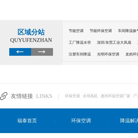
区域分站
节能空调
节能环保空调
车间降温换
QUYUFENZHAN
工厂降温水帘
深圳/东莞工业大风扇
注塑车间降温
光明环保空调
龙岗环
深圳横岗环保空调
深圳布吉环保空调
厂房降温
工厂降温
车间降温
车
惠州工厂降温
惠州博罗车间降温
工
友情链接
LINKS
环保空调
水帘风机
惠州环保空调厂家
广
东莞车间降温 厂房降温通风
蒸发冷省
景德镇蒸发冷空调厂
萍乡蒸发冷空调
福泰首页
环保空调
降温解
安徽蒸发冷省电空调
达州工业省电安装
江苏蒸发冷省电空调
南京工业省电空调