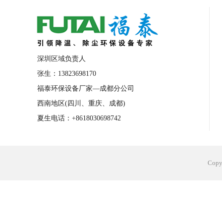
合肥工业省电空调安装
合肥蒸发冷省电
长沙工业省电空调安装
烟台工业省电空
台州工业省电空调安装
台州蒸发冷省电
深圳区域负责人
广州花都工业省电空调
肇庆工业省电空
张生：13823698170
福泰环保设备厂家—成都分公司
佛山工业省电空调
珠海工业省电空调
西南地区(四川、重庆、成都)
服饰车间降温
制衣车间降温
饰品车
夏生电话：+8618030698742
电子行业降温
塑胶行业降温
大型仓
江苏蒸发冷省电空调厂家
东莞工业省电
Cop
河南车间降温工程
湖北注塑车间降温方
青海冷风机厂家
广州工业大吊扇价格
热熔胶车间降温
风机车间降温
广州