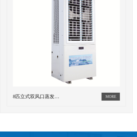
8匹立式双风口蒸发…