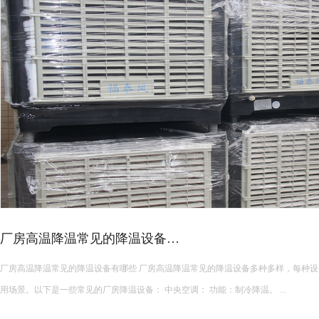
皮革车间降温措施有哪些？
皮革车间使用蒸发冷空调的降温措施及相关要点如下： 设备选型 根据面积：如果车间面积较小，如 200 平方
米以下，可选择单台小型蒸发冷空调。若车间面积较大，如 1000 平方米以上，可能
使用，可根据每台设备通常能覆盖 200 平方米左右的面积...