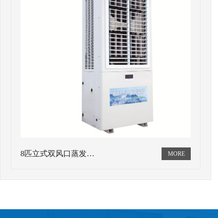
8匹立式双风口蒸发…