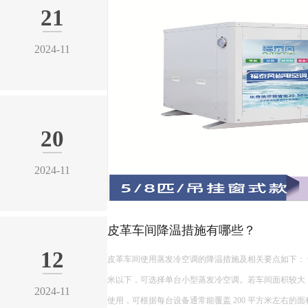
皮革车间降温措施有哪些？
皮革车间使用蒸发冷空调的降温措施及相关要点如下： 设备选型 根据面积：如果车间面积较小，如 200 平方
米以下，可选择单台小型蒸发冷空调。若车间面积较大，如 1000 平方米以上，可能
使用，可根据每台设备通常能覆盖 200 平方米左右的面积...