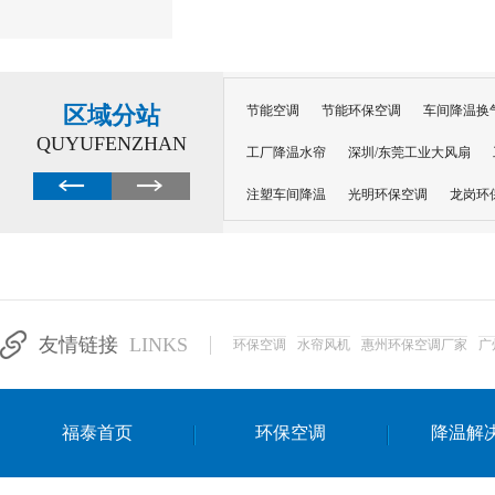
区域分站
节能空调
节能环保空调
车间降温换
QUYUFENZHAN
工厂降温水帘
深圳/东莞工业大风扇
注塑车间降温
光明环保空调
龙岗环
深圳横岗环保空调
深圳布吉环保空调
厂房降温
工厂降温
车间降温
车
惠州工厂降温
惠州博罗车间降温
工
友情链接
LINKS
环保空调
水帘风机
惠州环保空调厂家
广
东莞车间降温 厂房降温通风
蒸发冷省
景德镇蒸发冷空调厂
萍乡蒸发冷空调
福泰首页
环保空调
降温解
安徽蒸发冷省电空调
达州工业省电安装
江苏蒸发冷省电空调
南京工业省电空调