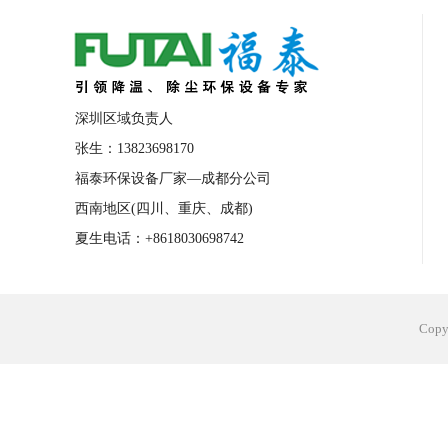
合肥工业省电空调安装
合肥蒸发冷省电
长沙工业省电空调安装
烟台工业省电空
台州工业省电空调安装
台州蒸发冷省电
深圳区域负责人
广州花都工业省电空调
肇庆工业省电空
张生：13823698170
福泰环保设备厂家—成都分公司
佛山工业省电空调
珠海工业省电空调
西南地区(四川、重庆、成都)
服饰车间降温
制衣车间降温
饰品车
夏生电话：+8618030698742
电子行业降温
塑胶行业降温
大型仓
江苏蒸发冷省电空调厂家
东莞工业省电
Cop
河南车间降温工程
湖北注塑车间降温方
青海冷风机厂家
广州工业大吊扇价格
热熔胶车间降温
风机车间降温
广州