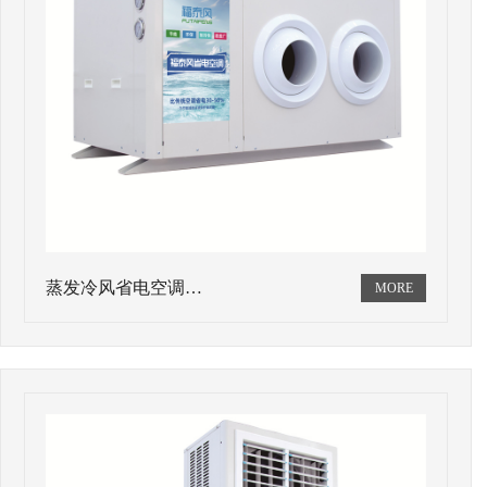
蒸发冷风省电空调…