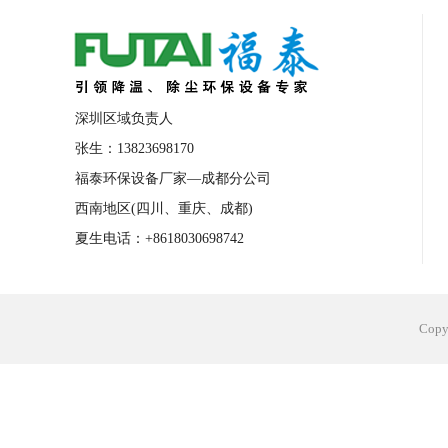
合肥工业省电空调安装
合肥蒸发冷省电
长沙工业省电空调安装
烟台工业省电空
台州工业省电空调安装
台州蒸发冷省电
深圳区域负责人
广州花都工业省电空调
肇庆工业省电空
张生：13823698170
福泰环保设备厂家—成都分公司
佛山工业省电空调
珠海工业省电空调
西南地区(四川、重庆、成都)
服饰车间降温
制衣车间降温
饰品车
夏生电话：+8618030698742
电子行业降温
塑胶行业降温
大型仓
江苏蒸发冷省电空调厂家
东莞工业省电
Cop
河南车间降温工程
湖北注塑车间降温方
青海冷风机厂家
广州工业大吊扇价格
热熔胶车间降温
风机车间降温
广州