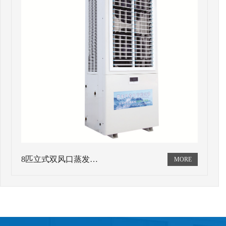
8匹立式双风口蒸发…