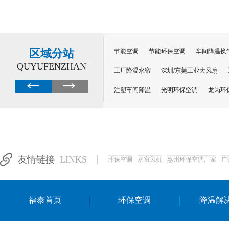
区域分站
节能空调
节能环保空调
车间降温换
QUYUFENZHAN
工厂降温水帘
深圳/东莞工业大风扇
注塑车间降温
光明环保空调
龙岗环
深圳横岗环保空调
深圳布吉环保空调
厂房降温
工厂降温
车间降温
车
惠州工厂降温
惠州博罗车间降温
工
友情链接
LINKS
环保空调
水帘风机
惠州环保空调厂家
广
东莞车间降温 厂房降温通风
蒸发冷省
景德镇蒸发冷空调厂
萍乡蒸发冷空调
福泰首页
环保空调
降温解
安徽蒸发冷省电空调
达州工业省电安装
江苏蒸发冷省电空调
南京工业省电空调