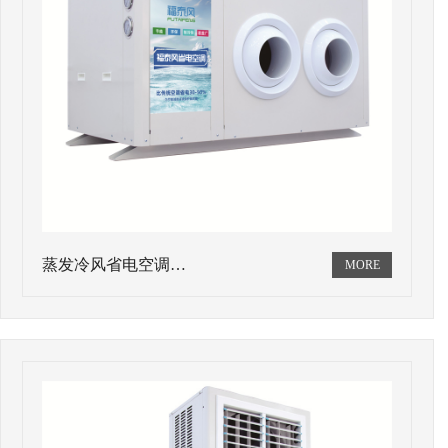
蒸发冷风省电空调…