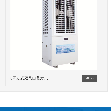
8匹立式双风口蒸发…