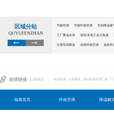
区域分站
节能空调
节能环保空调
车间降温换
QUYUFENZHAN
工厂降温水帘
深圳/东莞工业大风扇
注塑车间降温
光明环保空调
龙岗环
深圳横岗环保空调
深圳布吉环保空调
厂房降温
工厂降温
车间降温
车
惠州工厂降温
惠州博罗车间降温
工
友情链接
LINKS
环保空调
水帘风机
惠州环保空调厂家
广
东莞车间降温 厂房降温通风
蒸发冷省
景德镇蒸发冷空调厂
萍乡蒸发冷空调
福泰首页
环保空调
降温解
安徽蒸发冷省电空调
达州工业省电安装
江苏蒸发冷省电空调
南京工业省电空调