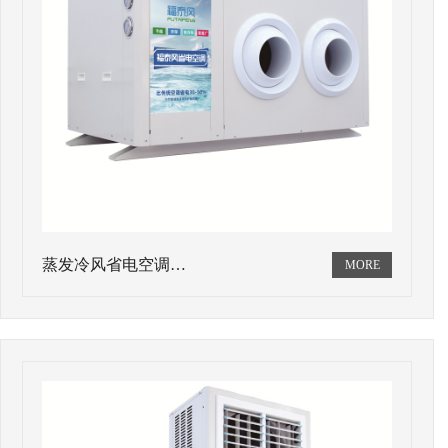
蒸发冷风省电空调…