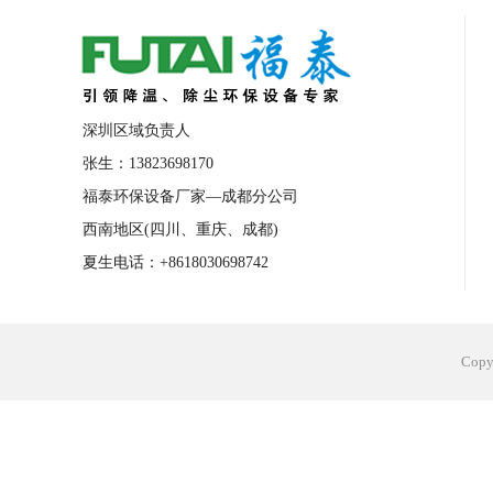
合肥工业省电空调安装
合肥蒸发冷省电
长沙工业省电空调安装
烟台工业省电空
台州工业省电空调安装
台州蒸发冷省电
深圳区域负责人
广州花都工业省电空调
肇庆工业省电空
张生：13823698170
福泰环保设备厂家—成都分公司
佛山工业省电空调
珠海工业省电空调
西南地区(四川、重庆、成都)
服饰车间降温
制衣车间降温
饰品车
夏生电话：+8618030698742
电子行业降温
塑胶行业降温
大型仓
江苏蒸发冷省电空调厂家
东莞工业省电
Cop
河南车间降温工程
湖北注塑车间降温方
青海冷风机厂家
广州工业大吊扇价格
热熔胶车间降温
风机车间降温
广州