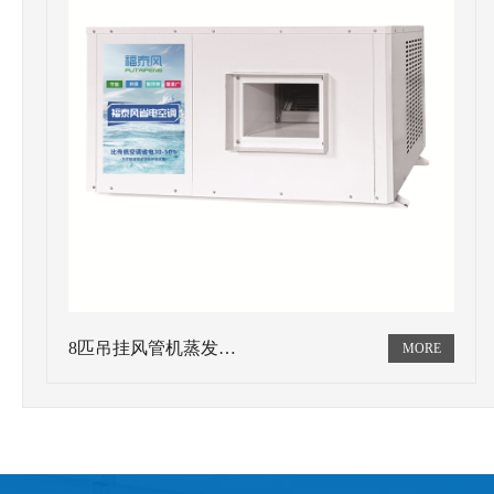
8匹吊挂风管机蒸发…