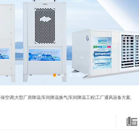
保空调|大型厂房降温|车间降温换气|车间降温工程|工厂通风设备方案,