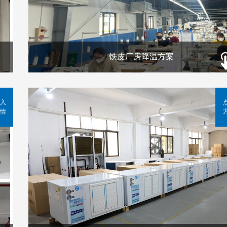
铁皮厂房降温方案
入
情