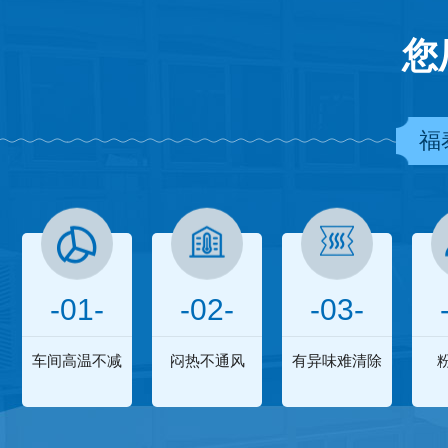
您
福
-01-
-02-
-03-
车间高温不减
闷热不通风
有异味难清除