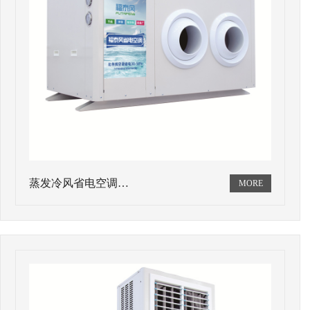
蒸发冷风省电空调…