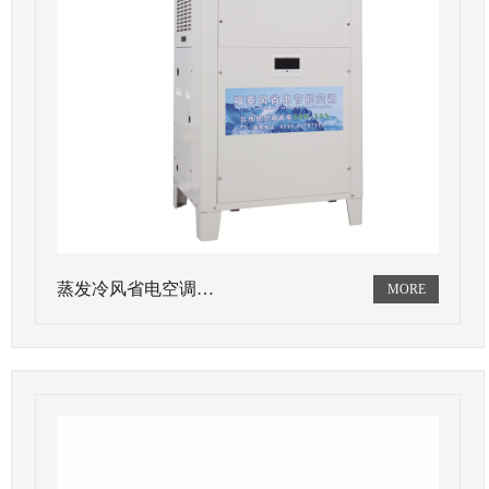
蒸发冷风省电空调…