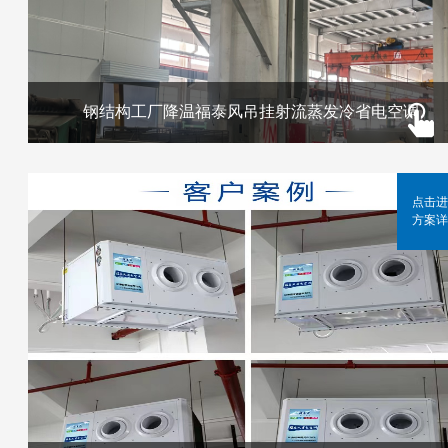
钢结构工厂降温福泰风吊挂射流蒸发冷省电空调
点击进
方案详