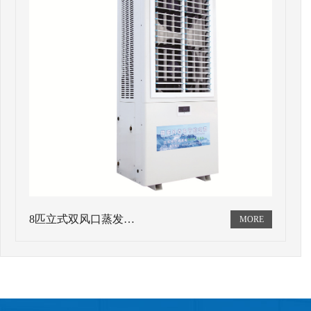
8匹立式双风口蒸发…