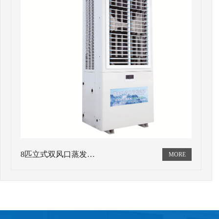
8匹立式双风口蒸发…