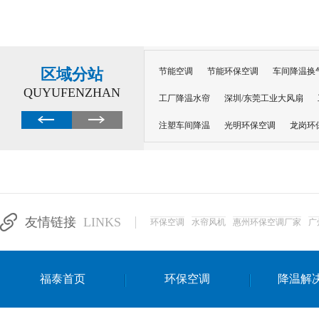
区域分站
节能空调
节能环保空调
车间降温换
QUYUFENZHAN
工厂降温水帘
深圳/东莞工业大风扇
注塑车间降温
光明环保空调
龙岗环
深圳横岗环保空调
深圳布吉环保空调
厂房降温
工厂降温
车间降温
车
惠州工厂降温
惠州博罗车间降温
工
友情链接
LINKS
环保空调
水帘风机
惠州环保空调厂家
广
东莞车间降温 厂房降温通风
蒸发冷省
景德镇蒸发冷空调厂
萍乡蒸发冷空调
福泰首页
环保空调
降温解
安徽蒸发冷省电空调
达州工业省电安装
江苏蒸发冷省电空调
南京工业省电空调