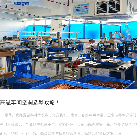
高温车间空调选型攻略！
夏季厂房降温设备种类繁多，负压风机、水帘、传统中央空调、工业节能空调等设
型时盲目跟风，导致降温效果不佳、能耗超标、设备适配性差等问题。想要选到合适
面积、结构、生产工况、降温需求与预算综合考量，精准匹配最优方案。 &...