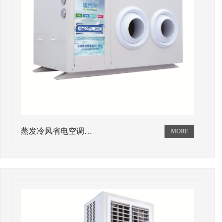
蒸发冷风省电空调…