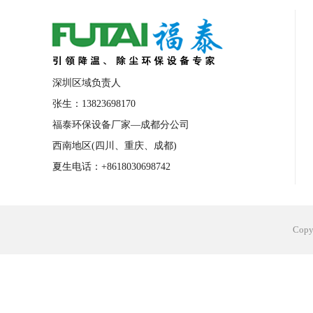
合肥工业省电空调安装
合肥蒸发冷省电
长沙工业省电空调安装
烟台工业省电空
台州工业省电空调安装
台州蒸发冷省电
深圳区域负责人
广州花都工业省电空调
肇庆工业省电空
张生：13823698170
福泰环保设备厂家—成都分公司
佛山工业省电空调
珠海工业省电空调
西南地区(四川、重庆、成都)
服饰车间降温
制衣车间降温
饰品车
夏生电话：+8618030698742
电子行业降温
塑胶行业降温
大型仓
江苏蒸发冷省电空调厂家
东莞工业省电
Cop
河南车间降温工程
湖北注塑车间降温方
青海冷风机厂家
广州工业大吊扇价格
热熔胶车间降温
风机车间降温
广州