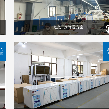
铁皮厂房降温方案
入
情