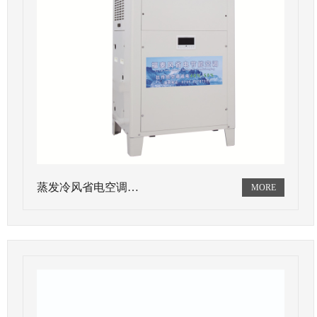
蒸发冷风省电空调…