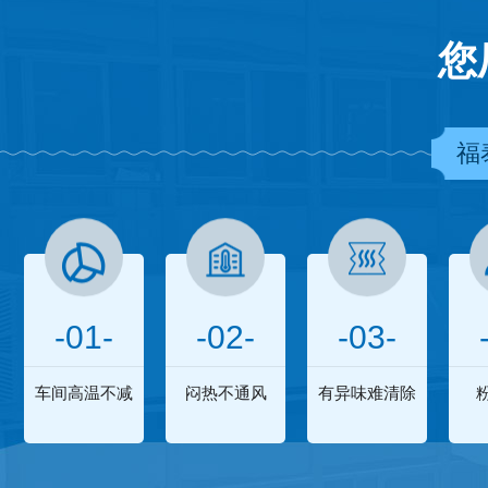
您
福
-01-
-02-
-03-
车间高温不减
闷热不通风
有异味难清除