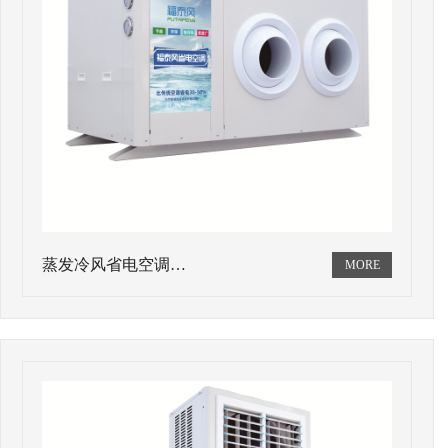
蒸发冷风省电空调…