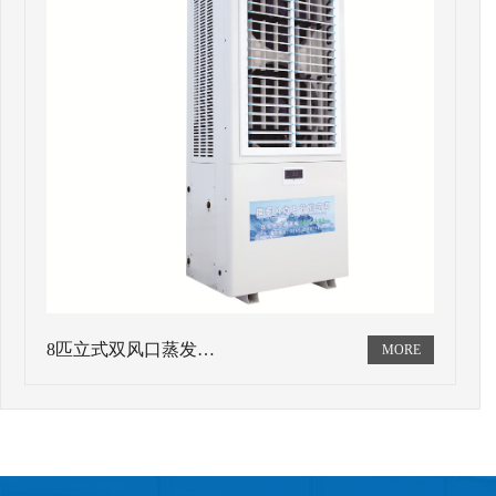
8匹立式双风口蒸发…