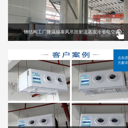
钢结构工厂降温福泰风吊挂射流蒸发冷省电空调
点击进
方案详