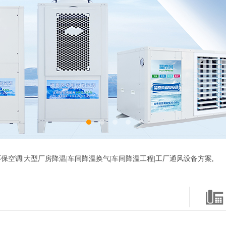
保空调|大型厂房降温|车间降温换气|车间降温工程|工厂通风设备方案,