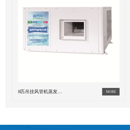
8匹吊挂风管机蒸发…