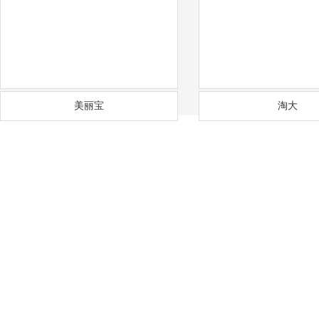
美丽宝
淘大
——
福
通风降温
沟通需求调研
免费上门实地勘察
方
COMMUNICATION
FREE SITE SURVEY
DE