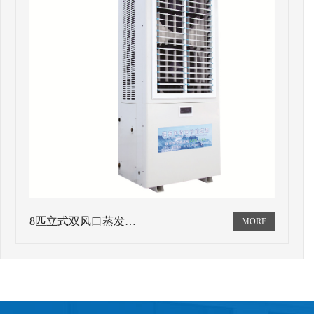
8匹立式双风口蒸发…