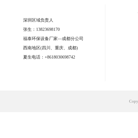
合肥工业省电空调安装
合肥蒸发冷省电
深圳区域负责人
长沙工业省电空调安装
烟台工业省电空
张生：13823698170
台州工业省电空调安装
台州蒸发冷省电
福泰环保设备厂家—成都分公司
广州花都工业省电空调
肇庆工业省电空
西南地区(四川、重庆、成都)
佛山工业省电空调
珠海工业省电空调
夏生电话：+8618030698742
服饰车间降温
制衣车间降温
饰品车
电子行业降温
塑胶行业降温
大型仓
江苏蒸发冷省电空调厂家
东莞工业省电
Cop
河南车间降温工程
湖北注塑车间降温方
青海冷风机厂家
广州工业大吊扇价格
热熔胶车间降温
风机车间降温
广州