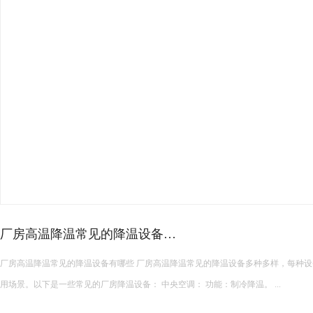
皮革车间降温措施有哪些？
皮革车间使用蒸发冷空调的降温措施及相关要点如下： 设备选型 根据面积：如果车间面积较小，如 200 平方
米以下，可选择单台小型蒸发冷空调。若车间面积较大，如 1000 平方米以上，可能
使用，可根据每台设备通常能覆盖 200 平方米左右的面积...