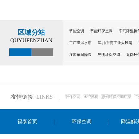
区域分站
节能空调
节能环保空调
车间降温换
QUYUFENZHAN
工厂降温水帘
深圳/东莞工业大风扇
注塑车间降温
光明环保空调
龙岗环
深圳横岗环保空调
深圳布吉环保空调
厂房降温
工厂降温
车间降温
车
惠州工厂降温
惠州博罗车间降温
工
友情链接
LINKS
环保空调
水帘风机
惠州环保空调厂家
广
东莞车间降温 厂房降温通风
蒸发冷省
景德镇蒸发冷空调厂
萍乡蒸发冷空调
福泰首页
环保空调
降温解
安徽蒸发冷省电空调
达州工业省电安装
江苏蒸发冷省电空调
南京工业省电空调