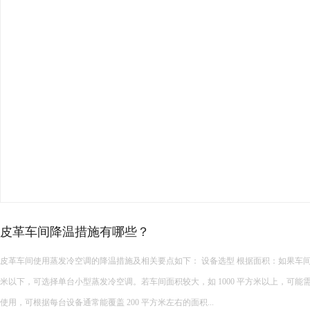
高温车间空调选型攻略！
夏季厂房降温设备种类繁多，负压风机、水帘、传统中央空调、工业节能空调等设
型时盲目跟风，导致降温效果不佳、能耗超标、设备适配性差等问题。想要选到合适
面积、结构、生产工况、降温需求与预算综合考量，精准匹配最优方案。 &...