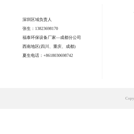
合肥工业省电空调安装
合肥蒸发冷省电
深圳区域负责人
长沙工业省电空调安装
烟台工业省电空
张生：13823698170
台州工业省电空调安装
台州蒸发冷省电
福泰环保设备厂家—成都分公司
广州花都工业省电空调
肇庆工业省电空
西南地区(四川、重庆、成都)
佛山工业省电空调
珠海工业省电空调
夏生电话：+8618030698742
服饰车间降温
制衣车间降温
饰品车
电子行业降温
塑胶行业降温
大型仓
江苏蒸发冷省电空调厂家
东莞工业省电
Cop
河南车间降温工程
湖北注塑车间降温方
青海冷风机厂家
广州工业大吊扇价格
热熔胶车间降温
风机车间降温
广州