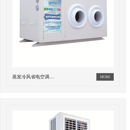
蒸发冷风省电空调…