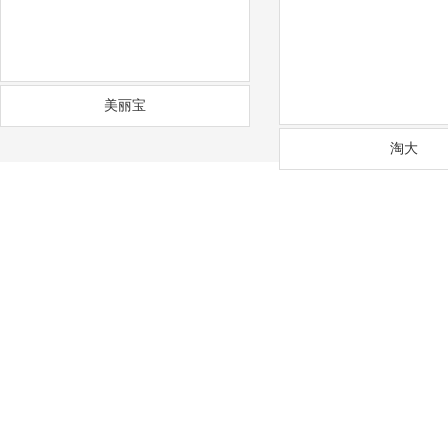
美丽宝
淘大
——
福
通风降温
沟通需求调研
免费上门实地勘察
方
COMMUNICATION
FREE SITE SURVEY
DE