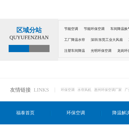
区域分站
节能空调
节能环保空调
车间降温换
QUYUFENZHAN
工厂降温水帘
深圳/东莞工业大风扇
注塑车间降温
光明环保空调
龙岗环
深圳横岗环保空调
深圳布吉环保空调
厂房降温
工厂降温
车间降温
车
惠州工厂降温
惠州博罗车间降温
工
友情链接
LINKS
环保空调
水帘风机
惠州环保空调厂家
广
东莞车间降温 厂房降温通风
蒸发冷省
景德镇蒸发冷空调厂
萍乡蒸发冷空调
福泰首页
环保空调
降温解
安徽蒸发冷省电空调
达州工业省电安装
江苏蒸发冷省电空调
南京工业省电空调