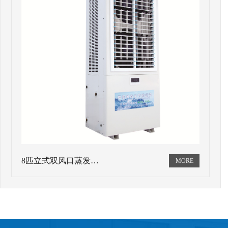
8匹立式双风口蒸发…