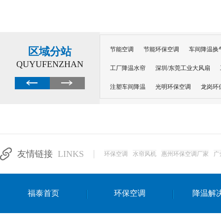
区域分站
节能空调
节能环保空调
车间降温换
QUYUFENZHAN
工厂降温水帘
深圳/东莞工业大风扇
注塑车间降温
光明环保空调
龙岗环
深圳横岗环保空调
深圳布吉环保空调
厂房降温
工厂降温
车间降温
车
惠州工厂降温
惠州博罗车间降温
工
友情链接
LINKS
环保空调
水帘风机
惠州环保空调厂家
广
东莞车间降温 厂房降温通风
蒸发冷省
景德镇蒸发冷空调厂
萍乡蒸发冷空调
福泰首页
环保空调
降温解
安徽蒸发冷省电空调
达州工业省电安装
江苏蒸发冷省电空调
南京工业省电空调