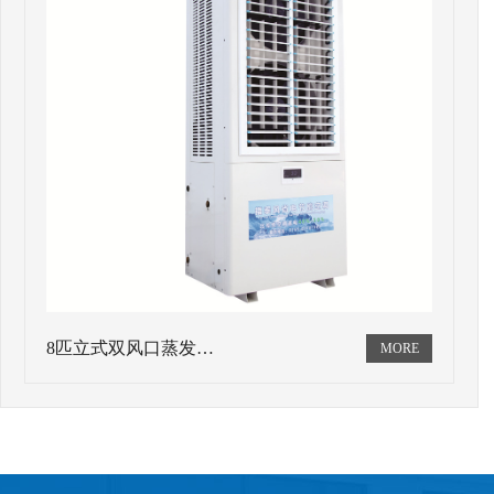
8匹立式双风口蒸发…