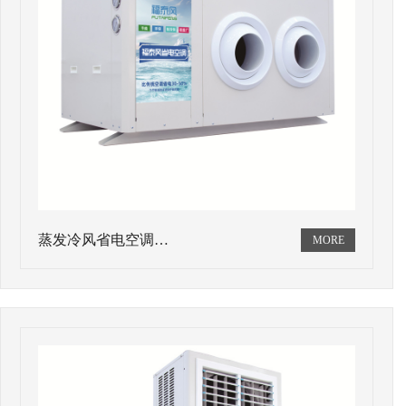
蒸发冷风省电空调…