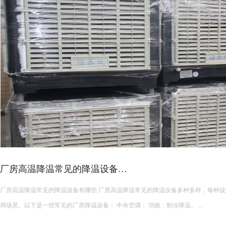
皮革车间降温措施有哪些？
皮革车间使用蒸发冷空调的降温措施及相关要点如下： 设备选型 根据面积：如果车间面积较小，如 200 平方
米以下，可选择单台小型蒸发冷空调。若车间面积较大，如 1000 平方米以上，可能
使用，可根据每台设备通常能覆盖 200 平方米左右的面积...