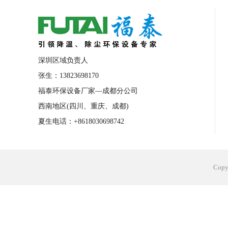
合肥工业省电空调安装
合肥蒸发冷省电
长沙工业省电空调安装
烟台工业省电空
台州工业省电空调安装
台州蒸发冷省电
深圳区域负责人
广州花都工业省电空调
肇庆工业省电空
张生：13823698170
福泰环保设备厂家—成都分公司
佛山工业省电空调
珠海工业省电空调
西南地区(四川、重庆、成都)
服饰车间降温
制衣车间降温
饰品车
夏生电话：+8618030698742
电子行业降温
塑胶行业降温
大型仓
江苏蒸发冷省电空调厂家
东莞工业省电
Cop
河南车间降温工程
湖北注塑车间降温方
青海冷风机厂家
广州工业大吊扇价格
热熔胶车间降温
风机车间降温
广州