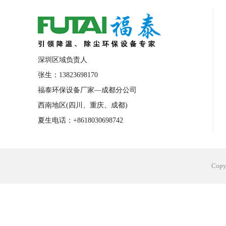
合肥工业省电空调安装
合肥蒸发冷省电
长沙工业省电空调安装
烟台工业省电空
台州工业省电空调安装
台州蒸发冷省电
深圳区域负责人
广州花都工业省电空调
肇庆工业省电空
张生：13823698170
福泰环保设备厂家—成都分公司
佛山工业省电空调
珠海工业省电空调
西南地区(四川、重庆、成都)
服饰车间降温
制衣车间降温
饰品车
夏生电话：+8618030698742
电子行业降温
塑胶行业降温
大型仓
江苏蒸发冷省电空调厂家
东莞工业省电
Cop
河南车间降温工程
湖北注塑车间降温方
青海冷风机厂家
广州工业大吊扇价格
热熔胶车间降温
风机车间降温
广州