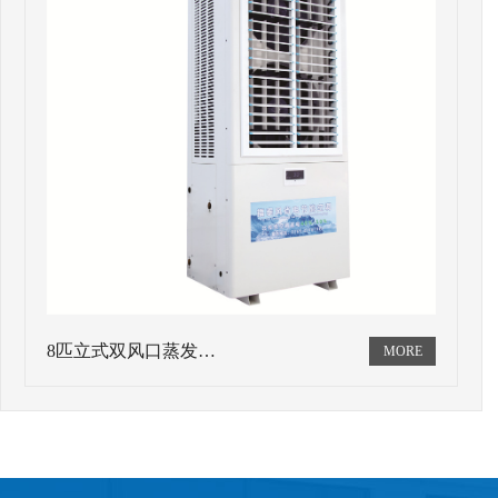
8匹立式双风口蒸发…