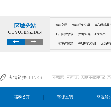
区域分站
节能空调
节能环保空调
车间降温换
QUYUFENZHAN
工厂降温水帘
深圳/东莞工业大风扇
注塑车间降温
光明环保空调
龙岗环
深圳横岗环保空调
深圳布吉环保空调
厂房降温
工厂降温
车间降温
车
惠州工厂降温
惠州博罗车间降温
工
友情链接
LINKS
环保空调
水帘风机
惠州环保空调厂家
广
东莞车间降温 厂房降温通风
蒸发冷省
景德镇蒸发冷空调厂
萍乡蒸发冷空调
福泰首页
环保空调
降温解
安徽蒸发冷省电空调
达州工业省电安装
江苏蒸发冷省电空调
南京工业省电空调