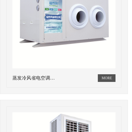
蒸发冷风省电空调…