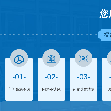
您
福
-01-
-02-
-03-
车间高温不减
闷热不通风
有异味难清除