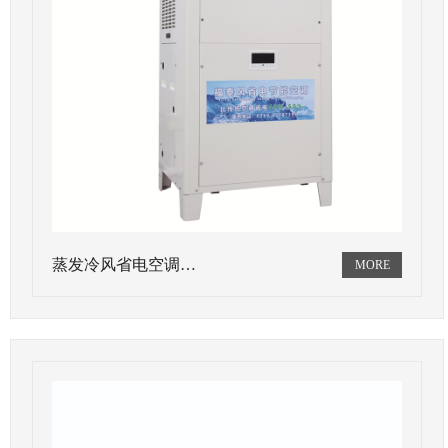
蒸发冷风省电空调…