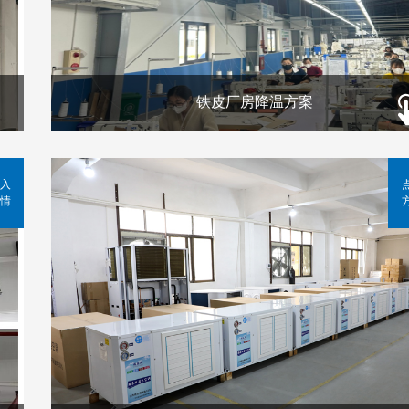
铁皮厂房降温方案
入
情