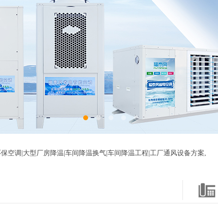
保空调|大型厂房降温|车间降温换气|车间降温工程|工厂通风设备方案,