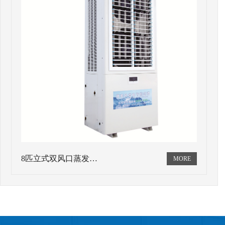
8匹立式双风口蒸发…