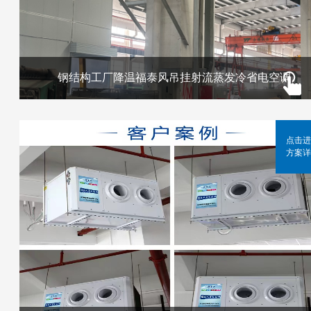
钢结构工厂降温福泰风吊挂射流蒸发冷省电空调
点击进
方案详