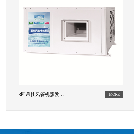
8匹吊挂风管机蒸发…