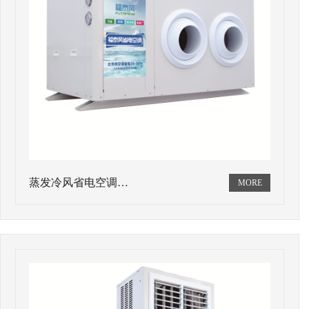
蒸发冷风省电空调…