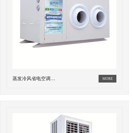
蒸发冷风省电空调…