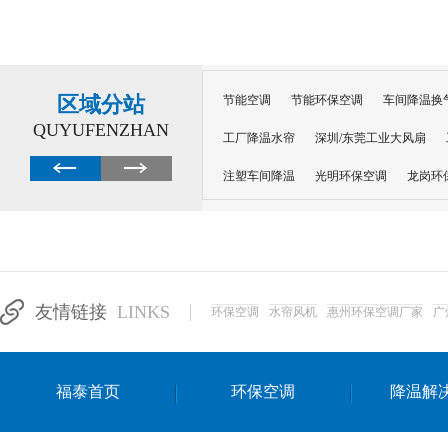
区域分站
节能空调
节能环保空调
车间降温换
QUYUFENZHAN
工厂降温水帘
深圳/东莞工业大风扇
注塑车间降温
光明环保空调
龙岗环
深圳横岗环保空调
深圳布吉环保空调
厂房降温
工厂降温
车间降温
车
惠州工厂降温
惠州博罗车间降温
工
友情链接
LINKS
环保空调
水帘风机
惠州环保空调厂家
广
东莞车间降温 厂房降温通风
蒸发冷省
景德镇蒸发冷空调厂
萍乡蒸发冷空调
福泰首页
环保空调
降温解
安徽蒸发冷省电空调
达州工业省电安装
江苏蒸发冷省电空调
南京工业省电空调