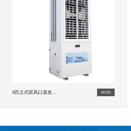
8匹立式双风口蒸发…