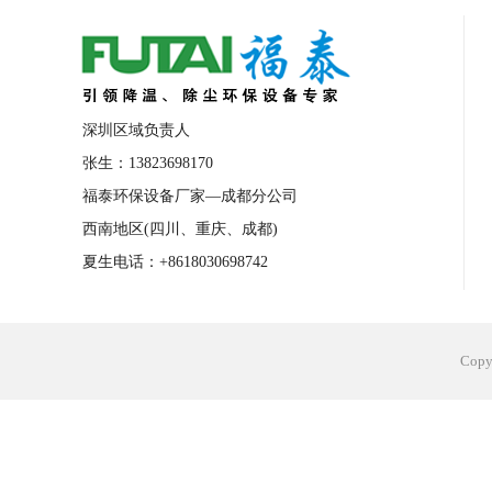
合肥工业省电空调安装
合肥蒸发冷省电
长沙工业省电空调安装
烟台工业省电空
台州工业省电空调安装
台州蒸发冷省电
深圳区域负责人
广州花都工业省电空调
肇庆工业省电空
张生：13823698170
福泰环保设备厂家—成都分公司
佛山工业省电空调
珠海工业省电空调
西南地区(四川、重庆、成都)
服饰车间降温
制衣车间降温
饰品车
夏生电话：+8618030698742
电子行业降温
塑胶行业降温
大型仓
江苏蒸发冷省电空调厂家
东莞工业省电
Cop
河南车间降温工程
湖北注塑车间降温方
青海冷风机厂家
广州工业大吊扇价格
热熔胶车间降温
风机车间降温
广州