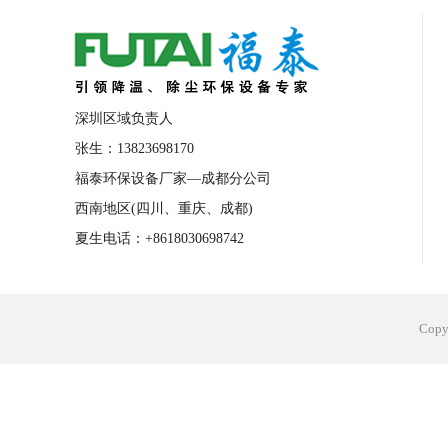
合肥工业省电空调安装
合肥蒸发冷省电
长沙工业省电空调安装
烟台工业省电空
台州工业省电空调安装
台州蒸发冷省电
深圳区域负责人
广州花都工业省电空调
肇庆工业省电空
张生：13823698170
福泰环保设备厂家—成都分公司
佛山工业省电空调
珠海工业省电空调
西南地区(四川、重庆、成都)
服饰车间降温
制衣车间降温
饰品车
夏生电话：+8618030698742
电子行业降温
塑胶行业降温
大型仓
江苏蒸发冷省电空调厂家
东莞工业省电
Cop
河南车间降温工程
湖北注塑车间降温方
青海冷风机厂家
广州工业大吊扇价格
热熔胶车间降温
风机车间降温
广州