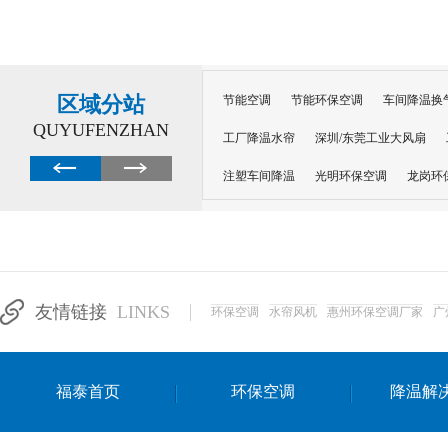
区域分站
节能空调
节能环保空调
车间降温换
QUYUFENZHAN
工厂降温水帘
深圳/东莞工业大风扇
注塑车间降温
光明环保空调
龙岗环
深圳横岗环保空调
深圳布吉环保空调
厂房降温
工厂降温
车间降温
车
惠州工厂降温
惠州博罗车间降温
工
友情链接
LINKS
环保空调
水帘风机
惠州环保空调厂家
广
东莞车间降温 厂房降温通风
蒸发冷省
景德镇蒸发冷空调厂
萍乡蒸发冷空调
福泰首页
环保空调
降温解
安徽蒸发冷省电空调
达州工业省电安装
江苏蒸发冷省电空调
南京工业省电空调