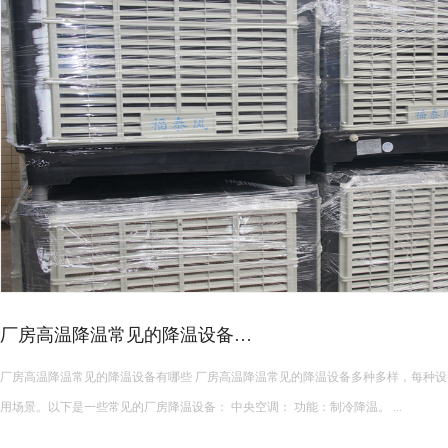
皮革车间降温措施有哪些？
皮革车间使用蒸发冷空调的降温措施及相关要点如下： 设备选型 根据面积：如果车间面积较小，如 200 平方
米以下，可选择单台小型蒸发冷空调。若车间面积较大，如 1000 平方米以上，可能
使用，可根据每台设备通常能覆盖 200 平方米左右的面积...