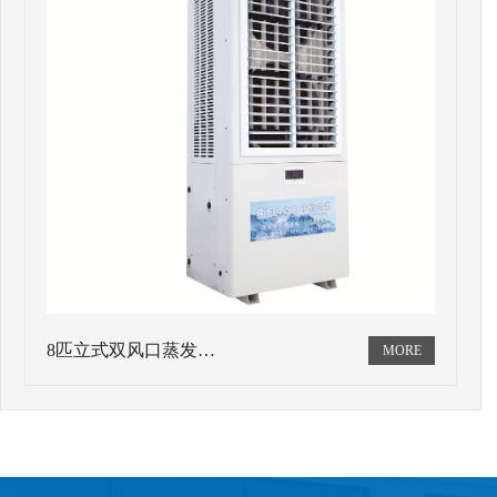
8匹立式双风口蒸发…