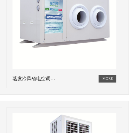
蒸发冷风省电空调…