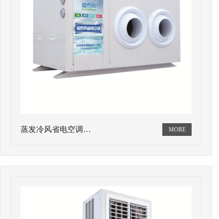
蒸发冷风省电空调…