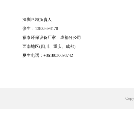
合肥工业省电空调安装
合肥蒸发冷省电
深圳区域负责人
长沙工业省电空调安装
烟台工业省电空
张生：13823698170
台州工业省电空调安装
台州蒸发冷省电
福泰环保设备厂家—成都分公司
广州花都工业省电空调
肇庆工业省电空
西南地区(四川、重庆、成都)
佛山工业省电空调
珠海工业省电空调
夏生电话：+8618030698742
服饰车间降温
制衣车间降温
饰品车
电子行业降温
塑胶行业降温
大型仓
江苏蒸发冷省电空调厂家
东莞工业省电
Cop
河南车间降温工程
湖北注塑车间降温方
青海冷风机厂家
广州工业大吊扇价格
热熔胶车间降温
风机车间降温
广州