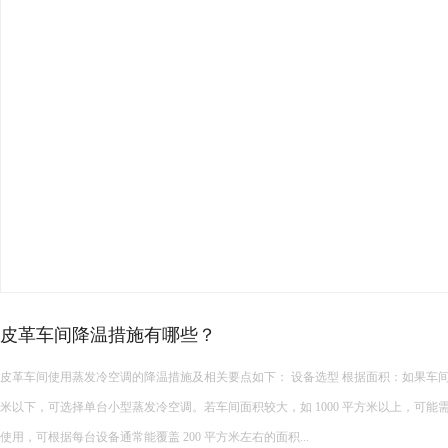
高温车间空调选型攻略！
夏季厂房降温设备种类繁多，负压风机、水帘、传统中央空调、工业节能空调等设
型时盲目跟风，导致降温效果不佳、能耗超标、设备适配性差等问题。想要选到合适
面积、结构、生产工况、降温需求与预算综合考量，精准匹配最优方案。 &...