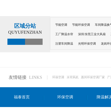
区域分站
节能空调
节能环保空调
车间降温换
QUYUFENZHAN
工厂降温水帘
深圳/东莞工业大风扇
注塑车间降温
光明环保空调
龙岗环
深圳横岗环保空调
深圳布吉环保空调
厂房降温
工厂降温
车间降温
车
惠州工厂降温
惠州博罗车间降温
工
友情链接
LINKS
环保空调
水帘风机
惠州环保空调厂家
广
东莞车间降温 厂房降温通风
蒸发冷省
景德镇蒸发冷空调厂
萍乡蒸发冷空调
福泰首页
环保空调
降温解
安徽蒸发冷省电空调
达州工业省电安装
江苏蒸发冷省电空调
南京工业省电空调