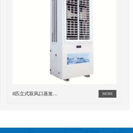
8匹立式双风口蒸发…