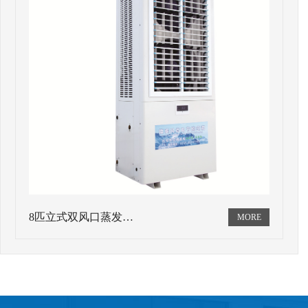
8匹立式双风口蒸发…