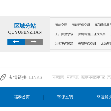
区域分站
节能空调
节能环保空调
车间降温换
QUYUFENZHAN
工厂降温水帘
深圳/东莞工业大风扇
注塑车间降温
光明环保空调
龙岗环
深圳横岗环保空调
深圳布吉环保空调
厂房降温
工厂降温
车间降温
车
惠州工厂降温
惠州博罗车间降温
工
友情链接
LINKS
环保空调
水帘风机
惠州环保空调厂家
广
东莞车间降温 厂房降温通风
蒸发冷省
景德镇蒸发冷空调厂
萍乡蒸发冷空调
福泰首页
环保空调
降温解
安徽蒸发冷省电空调
达州工业省电安装
江苏蒸发冷省电空调
南京工业省电空调