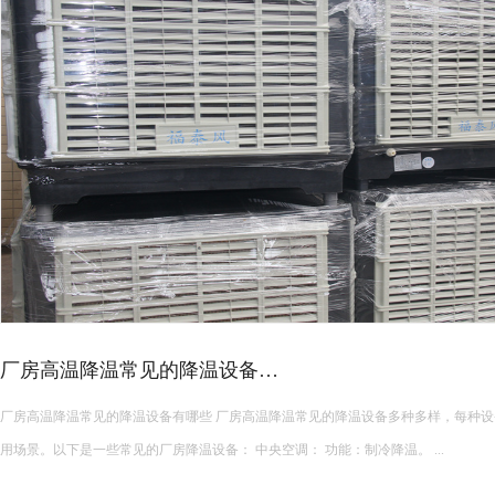
皮革车间降温措施有哪些？
皮革车间使用蒸发冷空调的降温措施及相关要点如下： 设备选型 根据面积：如果车间面积较小，如 200 平方
米以下，可选择单台小型蒸发冷空调。若车间面积较大，如 1000 平方米以上，可能
使用，可根据每台设备通常能覆盖 200 平方米左右的面积...