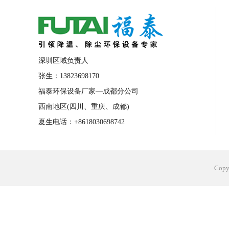
合肥工业省电空调安装
合肥蒸发冷省电
长沙工业省电空调安装
烟台工业省电空
台州工业省电空调安装
台州蒸发冷省电
深圳区域负责人
广州花都工业省电空调
肇庆工业省电空
张生：13823698170
福泰环保设备厂家—成都分公司
佛山工业省电空调
珠海工业省电空调
西南地区(四川、重庆、成都)
服饰车间降温
制衣车间降温
饰品车
夏生电话：+8618030698742
电子行业降温
塑胶行业降温
大型仓
江苏蒸发冷省电空调厂家
东莞工业省电
Cop
河南车间降温工程
湖北注塑车间降温方
青海冷风机厂家
广州工业大吊扇价格
热熔胶车间降温
风机车间降温
广州