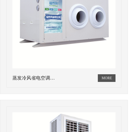
蒸发冷风省电空调…