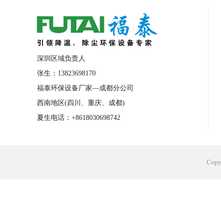
合肥工业省电空调安装
合肥蒸发冷省电
长沙工业省电空调安装
烟台工业省电空
台州工业省电空调安装
台州蒸发冷省电
深圳区域负责人
广州花都工业省电空调
肇庆工业省电空
张生：13823698170
福泰环保设备厂家—成都分公司
佛山工业省电空调
珠海工业省电空调
西南地区(四川、重庆、成都)
服饰车间降温
制衣车间降温
饰品车
夏生电话：+8618030698742
电子行业降温
塑胶行业降温
大型仓
江苏蒸发冷省电空调厂家
东莞工业省电
Cop
河南车间降温工程
湖北注塑车间降温方
青海冷风机厂家
广州工业大吊扇价格
热熔胶车间降温
风机车间降温
广州