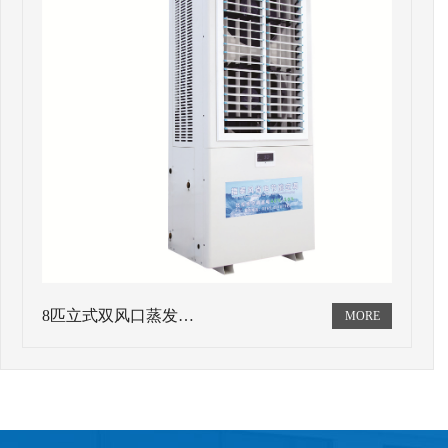
8匹立式双风口蒸发…