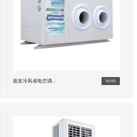
蒸发冷风省电空调…