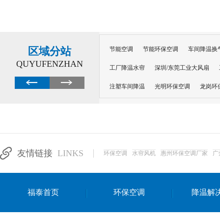
区域分站
节能空调
节能环保空调
车间降温换
QUYUFENZHAN
工厂降温水帘
深圳/东莞工业大风扇
注塑车间降温
光明环保空调
龙岗环
深圳横岗环保空调
深圳布吉环保空调
厂房降温
工厂降温
车间降温
车
惠州工厂降温
惠州博罗车间降温
工
友情链接
LINKS
环保空调
水帘风机
惠州环保空调厂家
广
东莞车间降温 厂房降温通风
蒸发冷省
景德镇蒸发冷空调厂
萍乡蒸发冷空调
福泰首页
环保空调
降温解
安徽蒸发冷省电空调
达州工业省电安装
江苏蒸发冷省电空调
南京工业省电空调