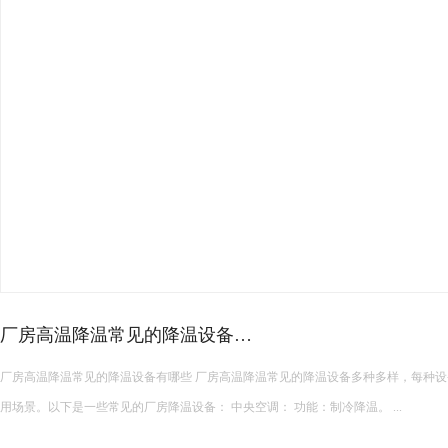
21
2024-
11
20
2024-
11
皮革车间降温措施有哪些？
12
皮革车间使用蒸发冷空调的降温措施及相关要点如下： 设备选型 根据面积：如果车间面积较小，如 200 平方
米以下，可选择单台小型蒸发冷空调。若车间面积较大，如 10
2024-
11
使用，可根据每台设备通常能覆盖 200 平方米左右的面积...