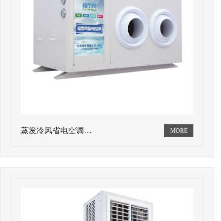
蒸发冷风省电空调…