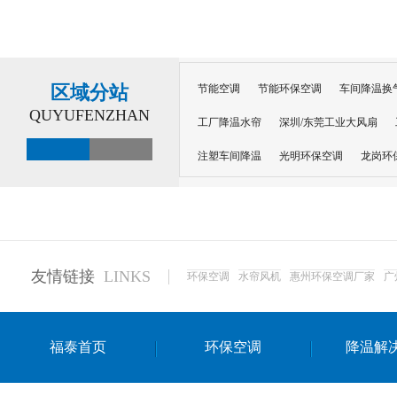
区域分站
节能空调
节能环保空调
车间降温换
QUYUFENZHAN
工厂降温水帘
深圳/东莞工业大风扇
注塑车间降温
光明环保空调
龙岗环
深圳横岗环保空调
深圳布吉环保空调
厂房降温
工厂降温
车间降温
车
惠州工厂降温
惠州博罗车间降温
工
友情链接
LINKS
环保空调
水帘风机
惠州环保空调厂家
广
东莞车间降温 厂房降温通风
蒸发冷省
景德镇蒸发冷空调厂
萍乡蒸发冷空调
福泰首页
环保空调
降温解
安徽蒸发冷省电空调
达州工业省电安装
江苏蒸发冷省电空调
南京工业省电空调