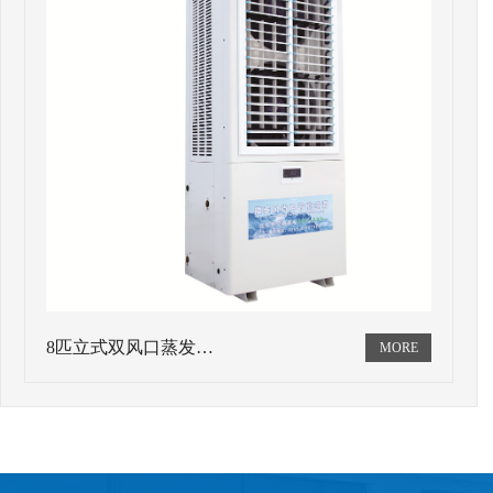
8匹立式双风口蒸发…