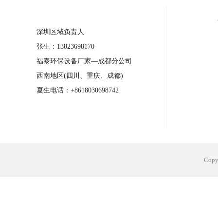
合肥工业省电空调安装
合肥蒸发冷省电
深圳区域负责人
长沙工业省电空调安装
烟台工业省电空
张生：13823698170
台州工业省电空调安装
台州蒸发冷省电
福泰环保设备厂家—成都分公司
广州花都工业省电空调
肇庆工业省电空
西南地区(四川、重庆、成都)
佛山工业省电空调
珠海工业省电空调
夏生电话：+8618030698742
服饰车间降温
制衣车间降温
饰品车
电子行业降温
塑胶行业降温
大型仓
江苏蒸发冷省电空调厂家
东莞工业省电
Cop
河南车间降温工程
湖北注塑车间降温方
青海冷风机厂家
广州工业大吊扇价格
热熔胶车间降温
风机车间降温
广州