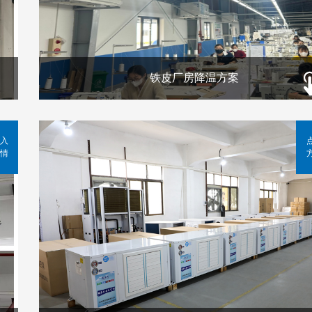
铁皮厂房降温方案
入
情