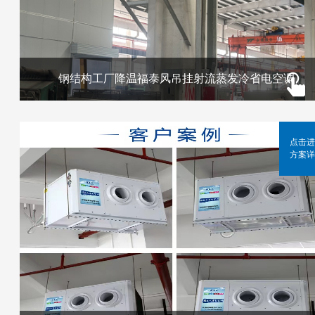
钢结构工厂降温福泰风吊挂射流蒸发冷省电空调
点击进
方案详