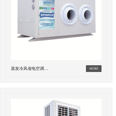
蒸发冷风省电空调…