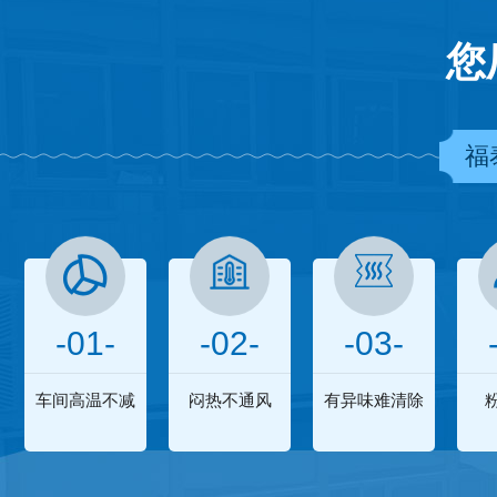
您
福
-01-
-02-
-03-
车间高温不减
闷热不通风
有异味难清除