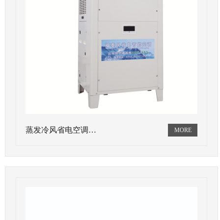
蒸发冷风省电空调…