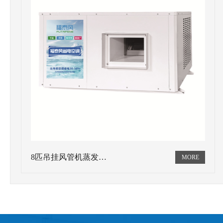
8匹吊挂风管机蒸发…