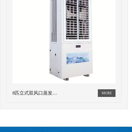
8匹立式双风口蒸发…