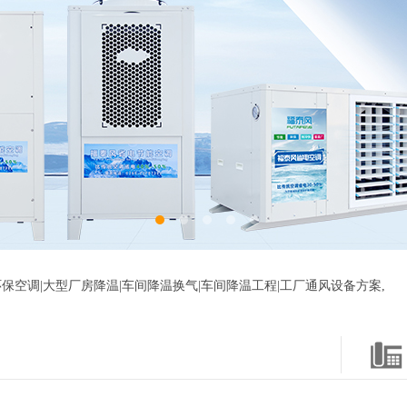
保空调|大型厂房降温|车间降温换气|车间降温工程|工厂通风设备方案,