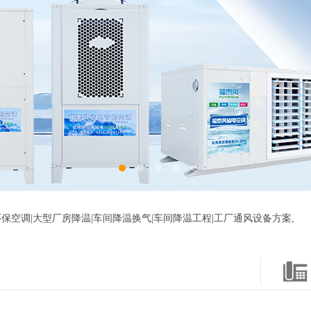
保空调|大型厂房降温|车间降温换气|车间降温工程|工厂通风设备方案,