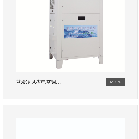
蒸发冷风省电空调…