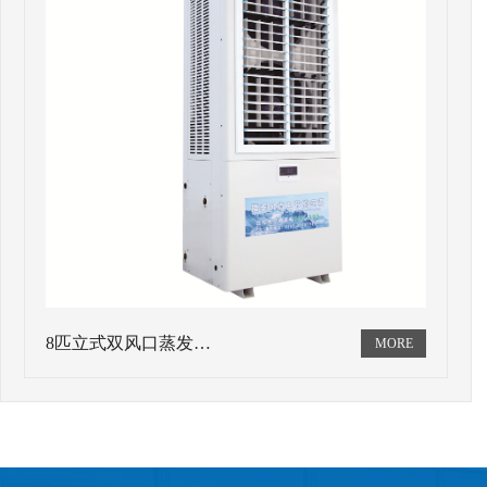
8匹立式双风口蒸发…