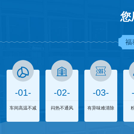
您
福
-01-
-02-
-03-
车间高温不减
闷热不通风
有异味难清除