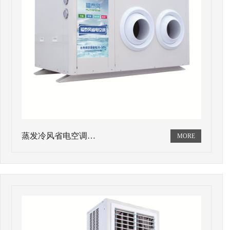
蒸发冷风省电空调…