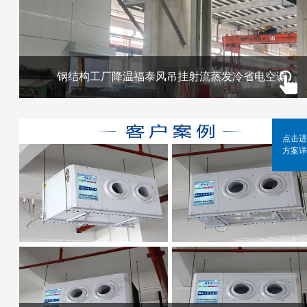
钢结构工厂降温福泰风吊挂射流蒸发冷省电空调
点击进
方案详