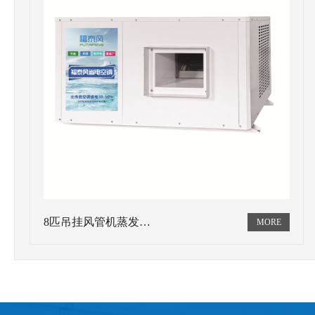
8匹吊挂风管机蒸发…