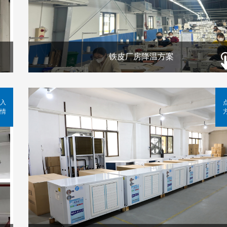
铁皮厂房降温方案
入
情