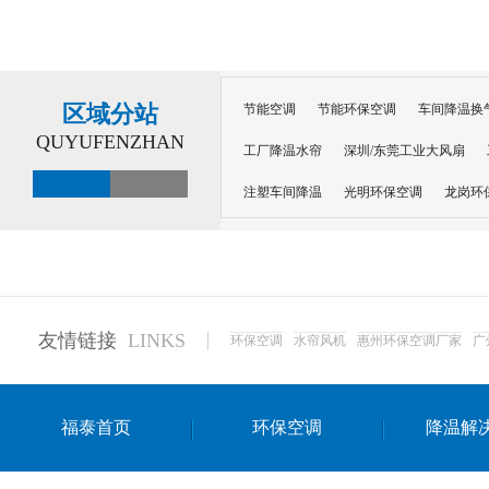
区域分站
节能空调
节能环保空调
车间降温换
QUYUFENZHAN
工厂降温水帘
深圳/东莞工业大风扇
注塑车间降温
光明环保空调
龙岗环
深圳横岗环保空调
深圳布吉环保空调
厂房降温
工厂降温
车间降温
车
惠州工厂降温
惠州博罗车间降温
工
友情链接
LINKS
环保空调
水帘风机
惠州环保空调厂家
广
东莞车间降温 厂房降温通风
蒸发冷省
景德镇蒸发冷空调厂
萍乡蒸发冷空调
福泰首页
环保空调
降温解
安徽蒸发冷省电空调
达州工业省电安装
江苏蒸发冷省电空调
南京工业省电空调