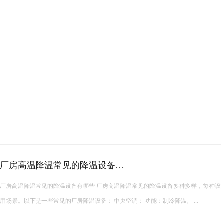
厂房高温降温常见的降温设备…
厂房高温降温常见的降温设备有哪些 厂房高温降温常见的降温设备多种多样，每种设备都有其独特的功能和适
用场景。以下是一些常见的厂房降温设备： 中央空调： 功能：制冷降温。 ...