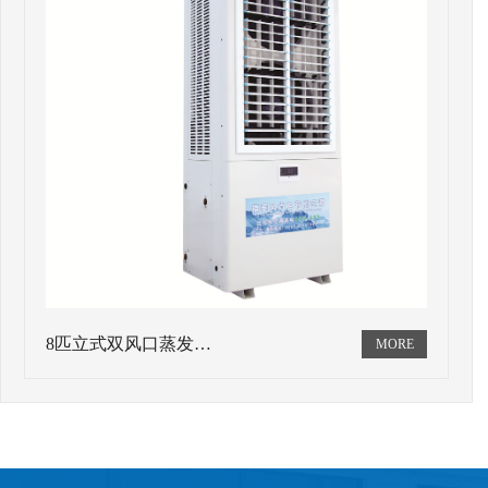
8匹立式双风口蒸发…