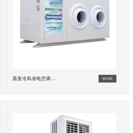
蒸发冷风省电空调…