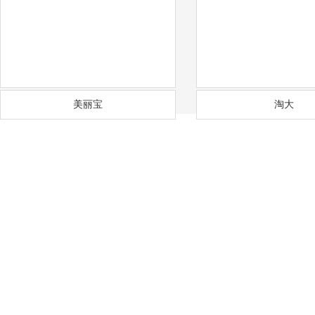
美丽宝
淘大
——
福
通风降温
沟通需求调研
免费上门实地勘察
方
COMMUNICATION
FREE SITE SURVEY
DE