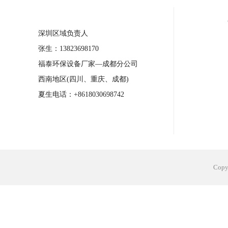
合肥工业省电空调安装
合肥蒸发冷省电
深圳区域负责人
长沙工业省电空调安装
烟台工业省电空
张生：13823698170
台州工业省电空调安装
台州蒸发冷省电
福泰环保设备厂家—成都分公司
广州花都工业省电空调
肇庆工业省电空
西南地区(四川、重庆、成都)
佛山工业省电空调
珠海工业省电空调
夏生电话：+8618030698742
服饰车间降温
制衣车间降温
饰品车
电子行业降温
塑胶行业降温
大型仓
江苏蒸发冷省电空调厂家
东莞工业省电
Cop
河南车间降温工程
湖北注塑车间降温方
青海冷风机厂家
广州工业大吊扇价格
热熔胶车间降温
风机车间降温
广州