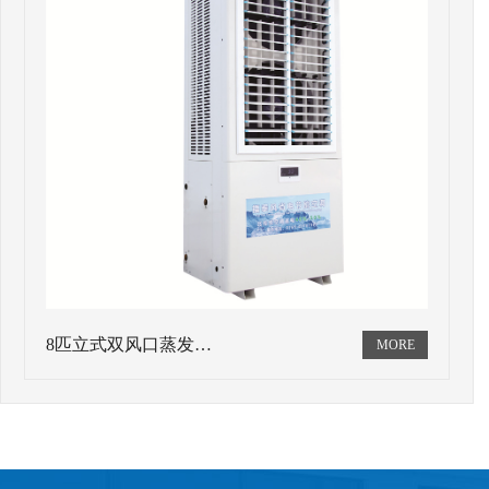
8匹立式双风口蒸发…