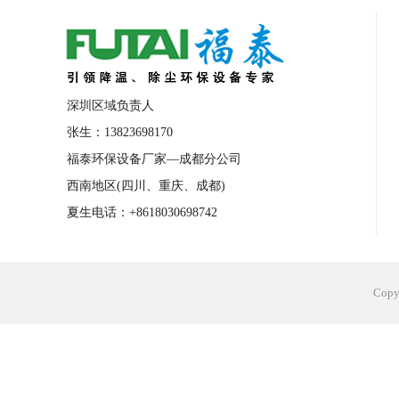
合肥工业省电空调安装
合肥蒸发冷省电
长沙工业省电空调安装
烟台工业省电空
台州工业省电空调安装
台州蒸发冷省电
深圳区域负责人
广州花都工业省电空调
肇庆工业省电空
张生：13823698170
福泰环保设备厂家—成都分公司
佛山工业省电空调
珠海工业省电空调
西南地区(四川、重庆、成都)
服饰车间降温
制衣车间降温
饰品车
夏生电话：+8618030698742
电子行业降温
塑胶行业降温
大型仓
江苏蒸发冷省电空调厂家
东莞工业省电
Cop
河南车间降温工程
湖北注塑车间降温方
青海冷风机厂家
广州工业大吊扇价格
热熔胶车间降温
风机车间降温
广州