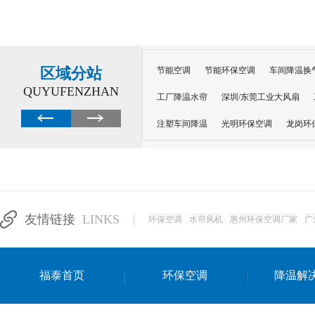
区域分站
节能空调
节能环保空调
车间降温换
QUYUFENZHAN
工厂降温水帘
深圳/东莞工业大风扇
注塑车间降温
光明环保空调
龙岗环
深圳横岗环保空调
深圳布吉环保空调
厂房降温
工厂降温
车间降温
车
惠州工厂降温
惠州博罗车间降温
工
友情链接
LINKS
环保空调
水帘风机
惠州环保空调厂家
广
东莞车间降温 厂房降温通风
蒸发冷省
景德镇蒸发冷空调厂
萍乡蒸发冷空调
福泰首页
环保空调
降温解
安徽蒸发冷省电空调
达州工业省电安装
江苏蒸发冷省电空调
南京工业省电空调