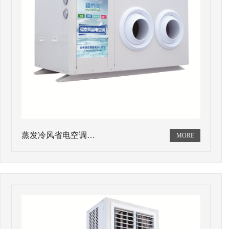
蒸发冷风省电空调…