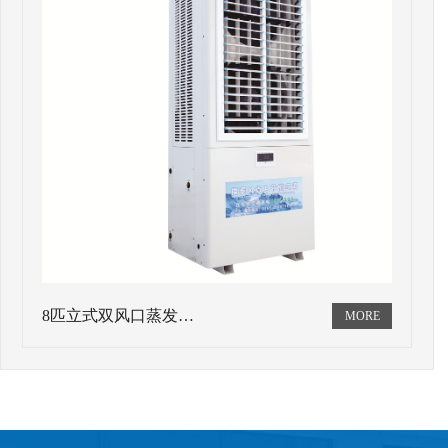
8匹立式双风口蒸发…