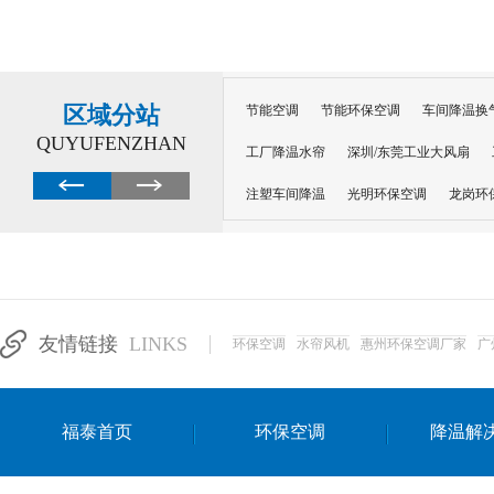
区域分站
节能空调
节能环保空调
车间降温换
QUYUFENZHAN
工厂降温水帘
深圳/东莞工业大风扇
注塑车间降温
光明环保空调
龙岗环
深圳横岗环保空调
深圳布吉环保空调
厂房降温
工厂降温
车间降温
车
惠州工厂降温
惠州博罗车间降温
工
友情链接
LINKS
环保空调
水帘风机
惠州环保空调厂家
广
东莞车间降温 厂房降温通风
蒸发冷省
景德镇蒸发冷空调厂
萍乡蒸发冷空调
福泰首页
环保空调
降温解
安徽蒸发冷省电空调
达州工业省电安装
江苏蒸发冷省电空调
南京工业省电空调