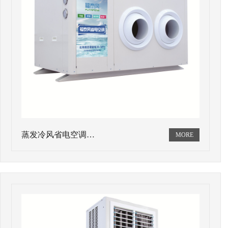
蒸发冷风省电空调…