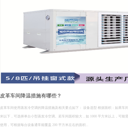
皮革车间降温措施有哪些？
皮革车间使用蒸发冷空调的降温措施及相关要点如下： 设备选型 根据面积：如果车间面积较小，如 200 平方
米以下，可选择单台小型蒸发冷空调。若车间面积较大，如 1000 平方米以上，可能
使用，可根据每台设备通常能覆盖 200 平方米左右的面积...