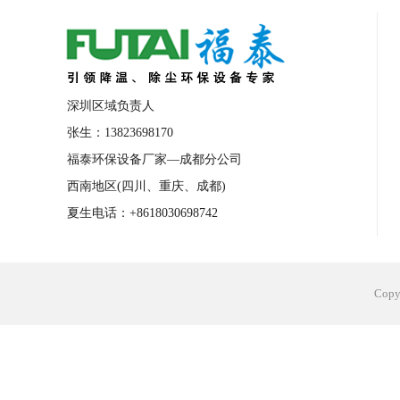
合肥工业省电空调安装
合肥蒸发冷省电
长沙工业省电空调安装
烟台工业省电空
台州工业省电空调安装
台州蒸发冷省电
深圳区域负责人
广州花都工业省电空调
肇庆工业省电空
张生：13823698170
福泰环保设备厂家—成都分公司
佛山工业省电空调
珠海工业省电空调
西南地区(四川、重庆、成都)
服饰车间降温
制衣车间降温
饰品车
夏生电话：+8618030698742
电子行业降温
塑胶行业降温
大型仓
江苏蒸发冷省电空调厂家
东莞工业省电
Cop
河南车间降温工程
湖北注塑车间降温方
青海冷风机厂家
广州工业大吊扇价格
热熔胶车间降温
风机车间降温
广州