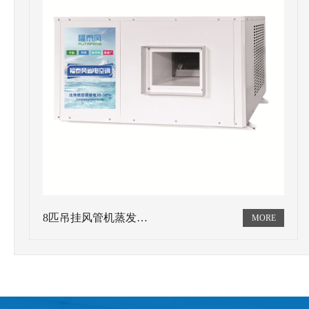
8匹吊挂风管机蒸发…