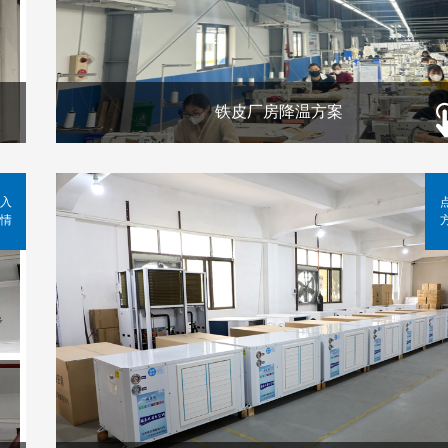
铁皮厂房降温方案
入
情