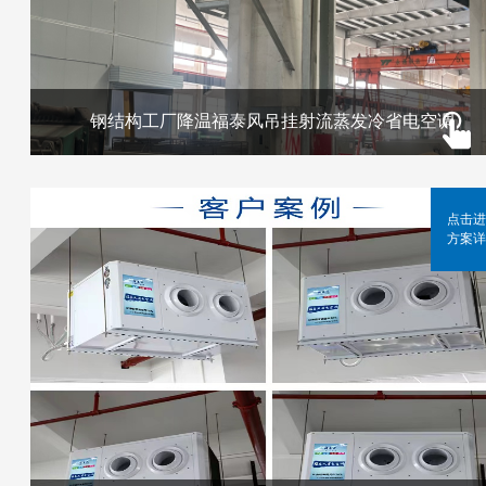
钢结构工厂降温福泰风吊挂射流蒸发冷省电空调
点击进
方案详