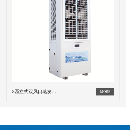
8匹立式双风口蒸发…