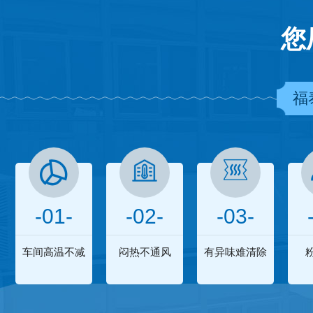
您
福
-01-
-02-
-03-
车间高温不减
闷热不通风
有异味难清除