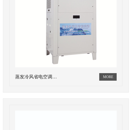
蒸发冷风省电空调…