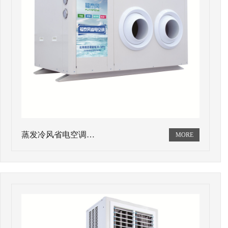
蒸发冷风省电空调…