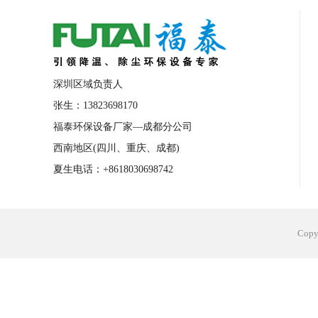
合肥工业省电空调安装
合肥蒸发冷省电
长沙工业省电空调安装
烟台工业省电空
台州工业省电空调安装
台州蒸发冷省电
深圳区域负责人
广州花都工业省电空调
肇庆工业省电空
张生：13823698170
福泰环保设备厂家—成都分公司
佛山工业省电空调
珠海工业省电空调
西南地区(四川、重庆、成都)
服饰车间降温
制衣车间降温
饰品车
夏生电话：+8618030698742
电子行业降温
塑胶行业降温
大型仓
江苏蒸发冷省电空调厂家
东莞工业省电
Cop
河南车间降温工程
湖北注塑车间降温方
青海冷风机厂家
广州工业大吊扇价格
热熔胶车间降温
风机车间降温
广州