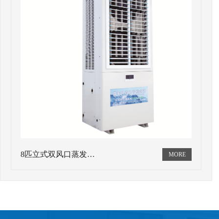
8匹立式双风口蒸发…