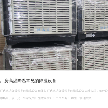
皮革车间降温措施有哪些？
皮革车间使用蒸发冷空调的降温措施及相关要点如下： 设备选型 根据面积：如果车间面积较小，如 200 平方
米以下，可选择单台小型蒸发冷空调。若车间面积较大，如 1000 平方米以上，可能
使用，可根据每台设备通常能覆盖 200 平方米左右的面积...