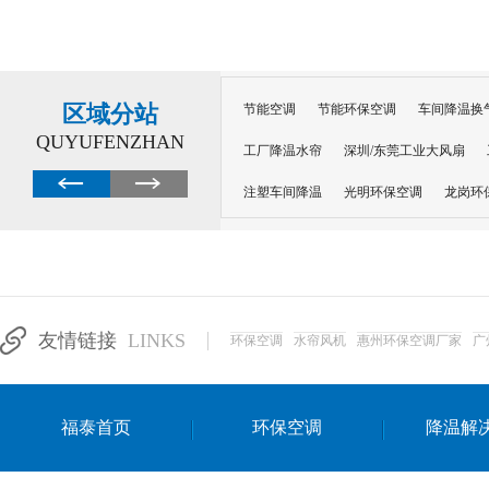
区域分站
节能空调
节能环保空调
车间降温换
QUYUFENZHAN
工厂降温水帘
深圳/东莞工业大风扇
注塑车间降温
光明环保空调
龙岗环
深圳横岗环保空调
深圳布吉环保空调
厂房降温
工厂降温
车间降温
车
惠州工厂降温
惠州博罗车间降温
工
友情链接
LINKS
环保空调
水帘风机
惠州环保空调厂家
广
东莞车间降温 厂房降温通风
蒸发冷省
景德镇蒸发冷空调厂
萍乡蒸发冷空调
福泰首页
环保空调
降温解
安徽蒸发冷省电空调
达州工业省电安装
江苏蒸发冷省电空调
南京工业省电空调