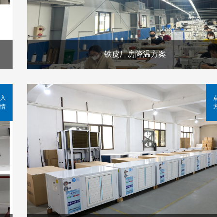
铁皮厂房降温方案
入
情