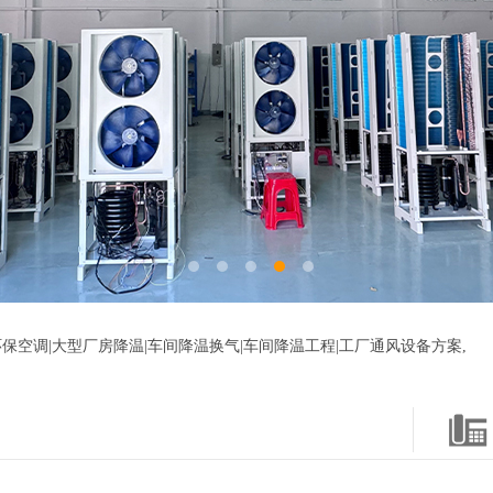
保空调|大型厂房降温|车间降温换气|车间降温工程|工厂通风设备方案,