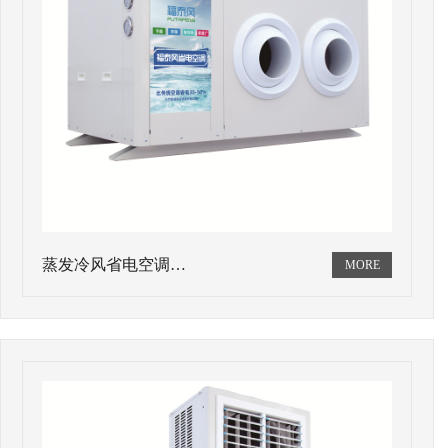
蒸发冷风省电空调…