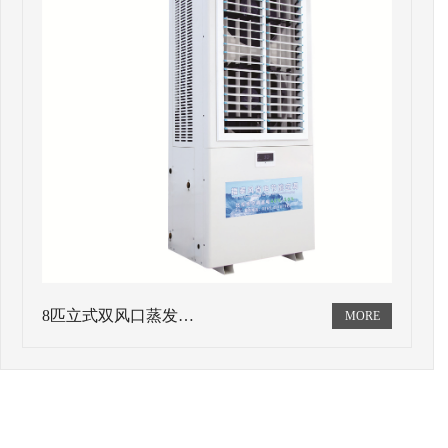
8匹立式双风口蒸发…