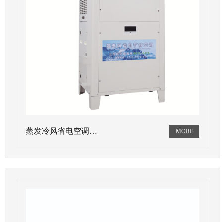
蒸发冷风省电空调…