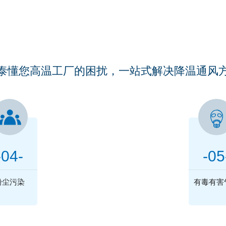
厂房车间是否被以下问题所
ARE YOUR WORKSHOPS TROUBLED BY THESE PROBLEMS
泰懂您高温工厂的困扰，一站式解决降温通风
联系福泰
只需1°电为您解决这些困扰
-04-
-05
136 0238 0280
粉尘污染
有毒有害