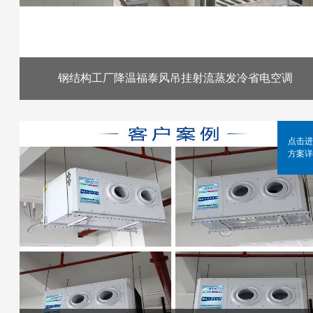
钢结构工厂降温福泰风吊挂射流蒸发冷省电空调
点击进
方案详