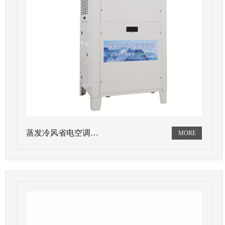
蒸发冷风省电空调…