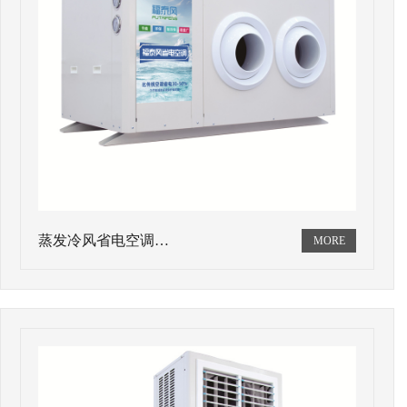
蒸发冷风省电空调…