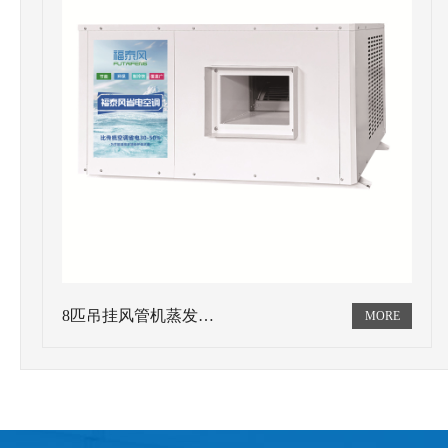
8匹吊挂风管机蒸发…