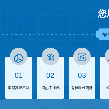
您
福
-01-
-02-
-03-
车间高温不减
闷热不通风
有异味难清除