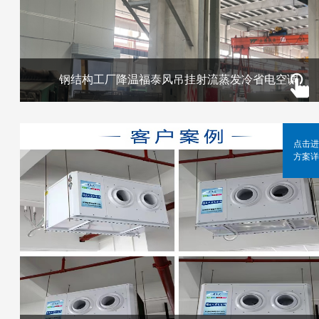
钢结构工厂降温福泰风吊挂射流蒸发冷省电空调
点击进
方案详