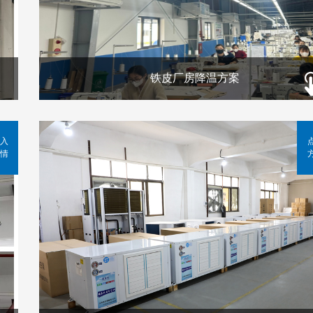
铁皮厂房降温方案
入
情