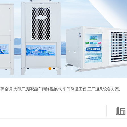
保空调|大型厂房降温|车间降温换气|车间降温工程|工厂通风设备方案,